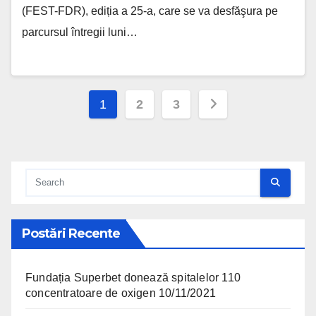
(FEST-FDR), ediția a 25-a, care se va desfăşura pe
parcursul întregii luni…
Posts pagination
1
2
3
Postări Recente
Fundația Superbet donează spitalelor 110
concentratoare de oxigen
10/11/2021