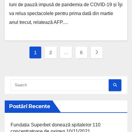
luni de pauză impusă de pandemia de COVID-19 și îşi
va relua spectacolele pentru prima dată din martie
anul trecut, relatează AFP.…
Posts pagination
1
2
…
6
Postări Recente
Fundația Superbet donează spitalelor 110
concentratoare de oxigen
10/11/2021