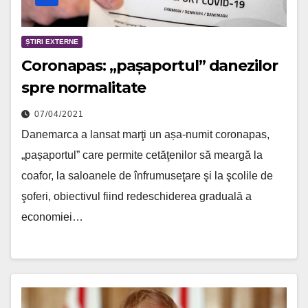
ȘTIRI EXTERNE
Coronapas: „pașaportul” danezilor
spre normalitate
07/04/2021
Danemarca a lansat marţi un așa-numit coronapas,
„pașaportul” care permite cetăţenilor să meargă la
coafor, la saloanele de înfrumuseţare şi la şcolile de
şoferi, obiectivul fiind redeschiderea graduală a
economiei…