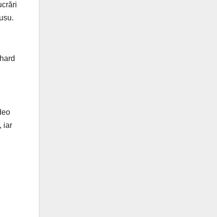
ucrări
usu.
chard
.
ideo
, iar