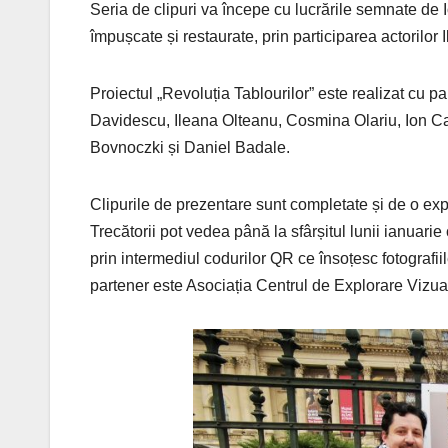
Seria de clipuri va începe cu lucrările semnate de 
împușcate și restaurate, prin participarea actorilo
Proiectul „Revoluția Tablourilor” este realizat cu 
Davidescu, Ileana Olteanu, Cosmina Olariu, Ion C
Bovnoczki și Daniel Badale.
Clipurile de prezentare sunt completate și de o ex
Trecătorii pot vedea până la sfârșitul lunii ianuarie 
prin intermediul codurilor QR ce însoțesc fotografiil
partener este Asociația Centrul de Explorare Vizua