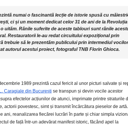
ezintă numai o fascinantă lecție de istorie spusă cu măiestri
rești, ci și un moment dedicat celor 31 de ani de la Revoluția
o uităm. Rănile suferite de aceste tablouri sunt rănile acest
al. Restauratorii le-au redat circuitului expozițional prin
ră trebuie să le prezentăm publicului prin intermediul vocilo
izat autorul acestui proiect, fotograful TNB Florin Ghioca.
ecembrie 1989 prezintă cazul fericit al unor picturi salvate și r
.L. Caragiale din București
se transpun și devin vocile acestor
 asupra efectelor acțiunilor de atunci, imprimate printre straturile 
te, actorii povestesc, simt și transmit încărcătura pieselor de artă.
i, reanalizarea fiecărei lucrări în parte și chiar simpla vizion
ectul de față într-un adevărat manifest istoric, făcând apel la