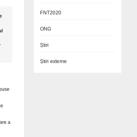
FNT2020
e
ONG
ui
Știri
r
Știri externe
epuse
de
are a