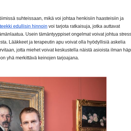
imissä suhteissaan, mikä voi johtaa henkisiin haasteisiin ja
teekki edullisin hinnoin
voi tarjota ratkaisuja, jotka auttavat
mänlaatua. Usein tämäntyyppiset ongelmat voivat johtua stress
sta. Lääkkeet ja terapeutin apu voivat olla hyödyllisiä askelia
vitaan, jotta miehet voivat keskustella näistä asioista ilman hä
 on yhä merkittävä keinojen tarjoajana.