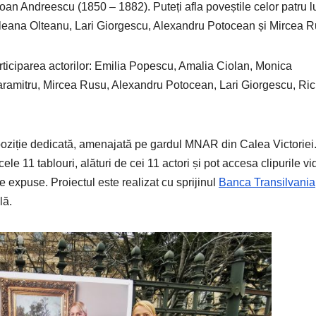
Ioan Andreescu (1850 – 1882). Puteți afla poveștile celor patru l
r Ileana Olteanu, Lari Giorgescu, Alexandru Potocean și Mircea R
participarea actorilor: Emilia Popescu, Amalia Ciolan, Monica
aramitru, Mircea Rusu, Alexandru Potocean, Lari Giorgescu, Ri
poziție dedicată, amenajată pe gardul MNAR din Calea Victoriei
cele 11 tablouri, alături de cei 11 actori și pot accesa clipurile v
e expuse. Proiectul este realizat cu sprijinul
Banca Transilvania
lă.