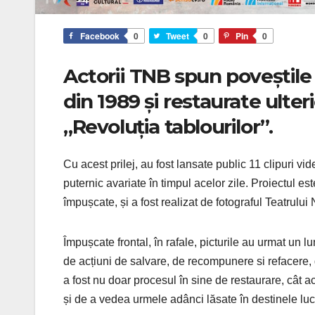
Facebook
0
Tweet
0
Pin
0
Actorii TNB spun poveștile 
din 1989 și restaurate ulter
„Revoluția tablourilor”.
Cu acest prilej, au fost lansate public 11 clipuri vi
puternic avariate în timpul acelor zile. Proiectul es
împușcate, și a fost realizat de fotograful Teatrului
Împușcate frontal, în rafale, picturile au urmat un 
de acțiuni de salvare, de recompunere si refacere, gr
a fost nu doar procesul în sine de restaurare, cât a
și de a vedea urmele adânci lăsate în destinele lucr