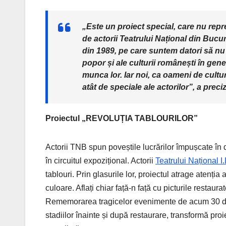
„Este un proiect special, care nu repr
de actorii Teatrului Național din Bucu
din 1989, pe care suntem datori să nu 
popor și ale culturii românești în gener
munca lor. Iar noi, ca oameni de cultu
atât de speciale ale actorilor”, a prec
Proiectul „REVOLUȚIA TABLOURILOR”
Actorii TNB spun poveștile lucrărilor împușcate în d
în circuitul expozițional. Actorii
Teatrului Național I
tablouri. Prin glasurile lor, proiectul atrage atenția
culoare. Aflați chiar față-n față cu picturile restaura
Rememorarea tragicelor evenimente de acum 30 de an
stadiilor înainte și după restaurare, transformă proi