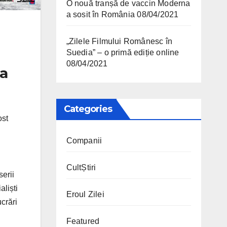
O nouă tranșă de vaccin Moderna
a sosit în România
08/04/2021
„Zilele Filmului Românesc în
Suedia” – o primă ediție online
08/04/2021
ia
Categories
ost
Companii
CultȘtiri
serii
aliști
Eroul Zilei
crări
Featured