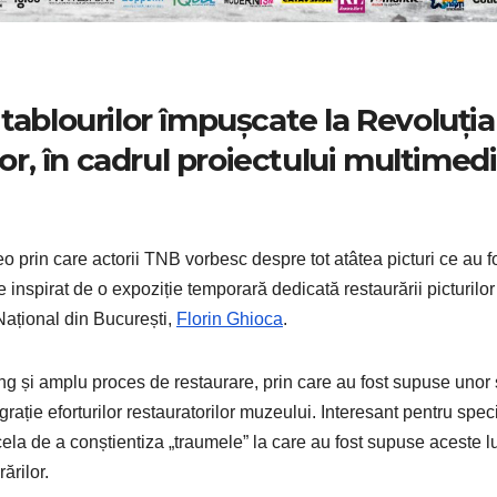
tablourilor împușcate la Revoluția
ior, în cadrul proiectului multimed
deo prin care actorii TNB vorbesc despre tot atâtea picturi ce au f
te inspirat de o expoziție temporară dedicată restaurării picturilor
 Național din București,
Florin Ghioca
.
lung și amplu proces de restaurare, prin care au fost supuse unor 
ație eforturilor restauratorilor muzeului. Interesant pentru speci
cela de a conștientiza „traumele” la care au fost supuse aceste lu
ărilor.