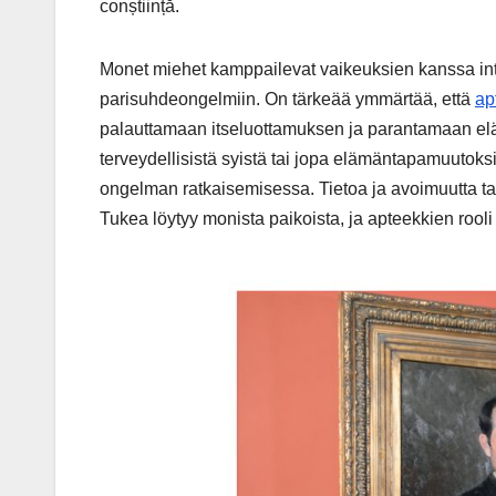
conștiință.
Monet miehet kamppailevat vaikeuksien kanssa inti
parisuhdeongelmiin. On tärkeää ymmärtää, että
ap
palauttamaan itseluottamuksen ja parantamaan elä
terveydellisistä syistä tai jopa elämäntapamuutoksi
ongelman ratkaisemisessa. Tietoa ja avoimuutta tar
Tukea löytyy monista paikoista, ja apteekkien rooli