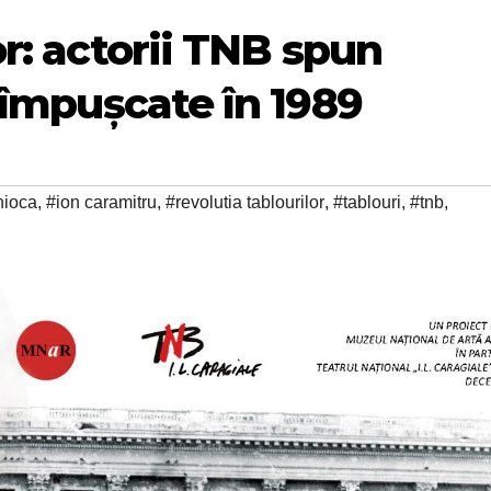
or: actorii TNB spun
r împușcate în 1989
hioca
,
#ion caramitru
,
#revolutia tablourilor
,
#tablouri
,
#tnb
,