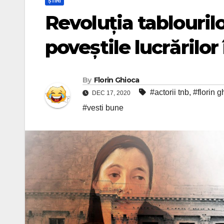
ȘTIRI
Revoluția tablouril
poveștile lucrărilo
By
Florin Ghioca
#actorii tnb
,
#florin g
DEC 17, 2020
#vesti bune