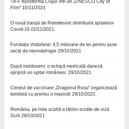
TIFF transformă Clujul într-un „UNESCO City of
Film”
10/11/2021
O nouă tranșă de Remdesivir distribuită spitalelor
Covid-19
02/11/2021
Fundația Vodafone: 4,5 milioane de lei pentru șase
secții de neonatologie
29/10/2021
După moldoveni, o echipă medicală daneză
sprijină un spital românesc
29/10/2021
Centrul de vaccinare „Dragonul Roșu” organizează
tombolă cu premiu o mașină!
29/10/2021
România, pe lista scurtă a țărilor scutite de viză
SUA
29/10/2021