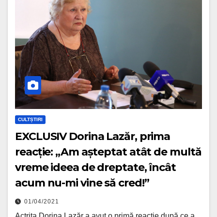
CULTȘTIRI
EXCLUSIV Dorina Lazăr, prima
reacție: „Am așteptat atât de multă
vreme ideea de dreptate, încât
acum nu-mi vine să cred!”
01/04/2021
Actrița Dorina Lazăr a avut o primă reacție după ce a