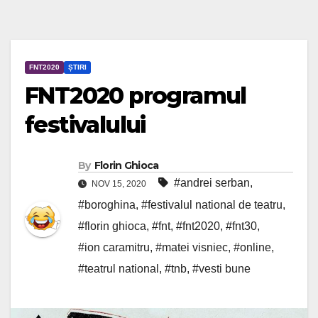
FNT2020
ȘTIRI
FNT2020 programul
festivalului
By
Florin Ghioca
#andrei serban
,
NOV 15, 2020
#boroghina
,
#festivalul national de teatru
,
#florin ghioca
,
#fnt
,
#fnt2020
,
#fnt30
,
#ion caramitru
,
#matei visniec
,
#online
,
#teatrul national
,
#tnb
,
#vesti bune