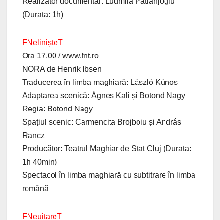
Realizator documentar: Ludmila Patlanjoglu
(Durata: 1h)
FNelinișteT
Ora 17.00 / www.fnt.ro
NORA de Henrik Ibsen
Traducerea în limba maghiară: László Kúnos
Adaptarea scenică: Ágnes Kali și Botond Nagy
Regia: Botond Nagy
Spațiul scenic: Carmencita Brojboiu și András
Rancz
Producător: Teatrul Maghiar de Stat Cluj (Durata:
1h 40min)
Spectacol în limba maghiară cu subtitrare în limba
română
FNeuitareT