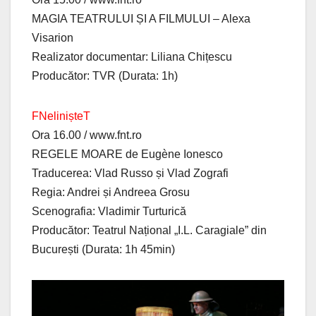
MAGIA TEATRULUI ȘI A FILMULUI – Alexa
Visarion
Realizator documentar: Liliana Chițescu
Producător: TVR (Durata: 1h)
FNelinișteT
Ora 16.00 / www.fnt.ro
REGELE MOARE de Eugène Ionesco
Traducerea: Vlad Russo și Vlad Zografi
Regia: Andrei și Andreea Grosu
Scenografia: Vladimir Turturică
Producător: Teatrul Național „I.L. Caragiale” din
București (Durata: 1h 45min)