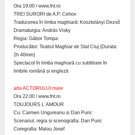
Ora 19.00 / www.fnt.ro
TREI SURORI de A.P. Cehov
Traducerea în limba maghiară: Kosztolányi Dezső
Dramaturgia: András Visky
Regia: Gábor Tompa
Producător: Teatrul Maghiar de Stat Cluj (Durata:
2h 40min)
Spectacol în limba maghiară cu subtitrare în
limbile română și engleză
arta ACTORULUI mare
Ora 22.00 / www.fnt.ro
TOUJOURS L`AMOUR
Cu: Carmen Ungureanu și Dan Puric
Scenariul, regia și scenografia: Dan Puric
Coregrafia: Malou Josef