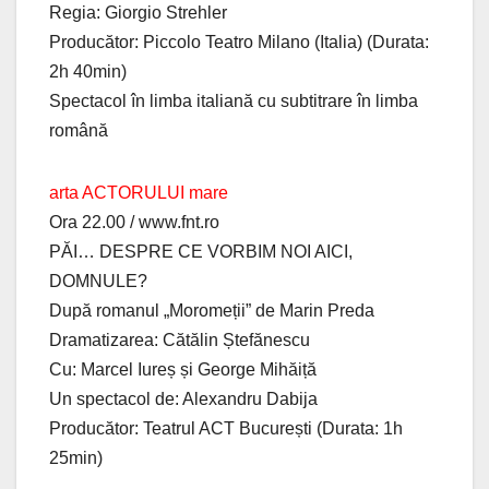
Regia: Giorgio Strehler
Producător: Piccolo Teatro Milano (Italia) (Durata:
2h 40min)
Spectacol în limba italiană cu subtitrare în limba
română
arta ACTORULUI mare
Ora 22.00 / www.fnt.ro
PĂI… DESPRE CE VORBIM NOI AICI,
DOMNULE?
După romanul „Moromeții” de Marin Preda
Dramatizarea: Cătălin Ștefănescu
Cu: Marcel Iureș și George Mihăiță
Un spectacol de: Alexandru Dabija
Producător: Teatrul ACT București (Durata: 1h
25min)