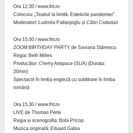
Ora 12.30 / www.fnt.ro
Colocviu: „Teatrul la limită. Esteticile pandemiei”
Moderatori: Ludmila Patlanjoglu și Călin Ciobotari
Ora 15.00 / www.fnt.ro
ZOOM BIRTHDAY PARTY de Saviana Stănescu
Regia: Beth Milles
Producător: Cherry Artspace (SUA) (Durata:
20min)
Spectacol în limba engleză cu subtitrare în limba
română
Ora 15.30 / www.fnt.ro
LIVE de Thomas Perle
Regia și scenografia: Bobi Pricop
Muzica originală: Eduard Gabia