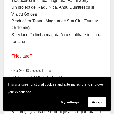
Traducerea în limba maghiară: Fanni Sényi
Un proiect de: Radu Nica, Andu Dumitrescu și
Vlaicu Golcea
Producător:Teatrul Maghiar de Stat Cluj (Durata:
2h 10min)
Spectacol în limba maghiară cu subtitrare în limba
română
FNeuitareT
Ora 20.00 / www.fnt.ro
UNCHIUL VANEA de A.P. Cehov
Traducerea: Moni Ghelerter şi Radu Teculescu
This site uses functional cookies and external scripts to improve
Regia: Yuri Kordonsky
your experience.
Scenografia: Elena Dmitrakova
My settings
Accept
Coproducție: Teatrul „Lucia Sturdza Bulandra”
București și Casa de Producție a TVR (Durata: 2h