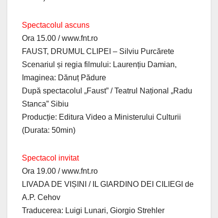
Spectacolul ascuns
Ora 15.00 / www.fnt.ro
FAUST, DRUMUL CLIPEI – Silviu Purcărete
Scenariul și regia filmului: Laurențiu Damian,
Imaginea: Dănuț Pădure
După spectacolul „Faust” / Teatrul Național „Radu
Stanca” Sibiu
Producție: Editura Video a Ministerului Culturii
(Durata: 50min)
Spectacol invitat
Ora 19.00 / www.fnt.ro
LIVADA DE VIȘINI / IL GIARDINO DEI CILIEGI de
A.P. Cehov
Traducerea: Luigi Lunari, Giorgio Strehler