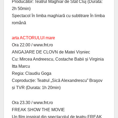
Producător: Teatrul Maghiar de Stat Cluj (Durata:
2h 50min)
Spectacol în limba maghiară cu subtitrare în limba
română
arta ACTORULUI mare
Ora 22.00 / www.fnt.ro
ANGAJARE DE CLOVN de Matei Vișniec
Cu: Mircea Andreescu, Costache Babii și Virginia
Itta Marcu
Regia: Claudiu Goga
Coproducție: Teatrul „Sică Alexandrescu” Braşov
și TVR (Durata: 1h 20min)
Ora 23.30 / www.fnt.ro
FREAK SHOW THE MOVIE
Un film inspirat din spectacolul de teatru FREAK