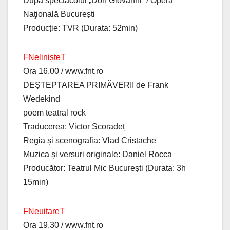
După spectacolul „Don Giovanni” / Opera
Naţională București
Producție: TVR (Durata: 52min)
FNelinișteT
Ora 16.00 / www.fnt.ro
DEȘTEPTAREA PRIMĂVERII de Frank
Wedekind
poem teatral rock
Traducerea: Victor Scoradeț
Regia și scenografia: Vlad Cristache
Muzica și versuri originale: Daniel Rocca
Producător: Teatrul Mic București (Durata: 3h
15min)
FNeuitareT
Ora 19.30 / www.fnt.ro