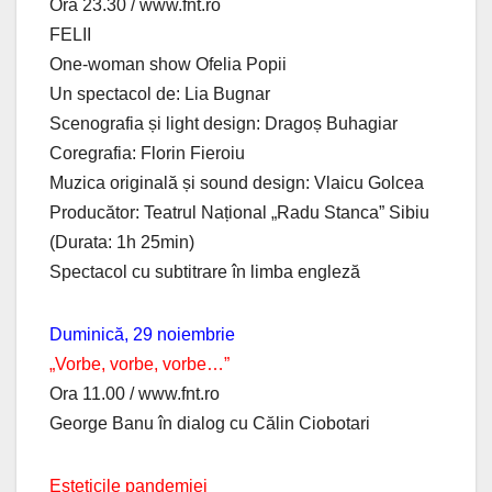
Ora 23.30 / www.fnt.ro
FELII
One-woman show Ofelia Popii
Un spectacol de: Lia Bugnar
Scenografia și light design: Dragoș Buhagiar
Coregrafia: Florin Fieroiu
Muzica originală și sound design: Vlaicu Golcea
Producător: Teatrul Național „Radu Stanca” Sibiu
(Durata: 1h 25min)
Spectacol cu subtitrare în limba engleză
Duminică, 29 noiembrie
„Vorbe, vorbe, vorbe…”
Ora 11.00 / www.fnt.ro
George Banu în dialog cu Călin Ciobotari
Esteticile pandemiei