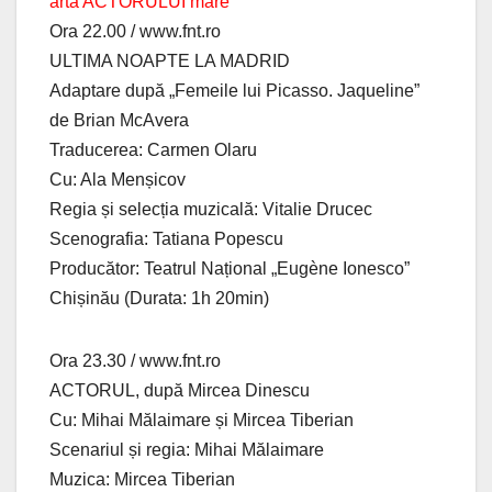
arta ACTORULUI mare
Ora 22.00 / www.fnt.ro
ULTIMA NOAPTE LA MADRID
Adaptare după „Femeile lui Picasso. Jaqueline”
de Brian McAvera
Traducerea: Carmen Olaru
Cu: Ala Menșicov
Regia și selecția muzicală: Vitalie Drucec
Scenografia: Tatiana Popescu
Producător: Teatrul Național „Eugène Ionesco”
Chișinău (Durata: 1h 20min)
Ora 23.30 / www.fnt.ro
ACTORUL, după Mircea Dinescu
Cu: Mihai Mălaimare și Mircea Tiberian
Scenariul și regia: Mihai Mălaimare
Muzica: Mircea Tiberian