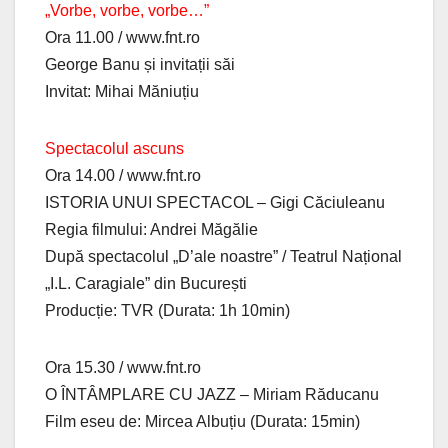
„Vorbe, vorbe, vorbe…”
Ora 11.00 / www.fnt.ro
George Banu și invitații săi
Invitat: Mihai Măniuțiu
Spectacolul ascuns
Ora 14.00 / www.fnt.ro
ISTORIA UNUI SPECTACOL – Gigi Căciuleanu
Regia filmului: Andrei Măgălie
După spectacolul „D’ale noastre” / Teatrul Național
„I.L. Caragiale” din București
Producție: TVR (Durata: 1h 10min)
Ora 15.30 / www.fnt.ro
O ÎNTÂMPLARE CU JAZZ – Miriam Răducanu
Film eseu de: Mircea Albuțiu (Durata: 15min)