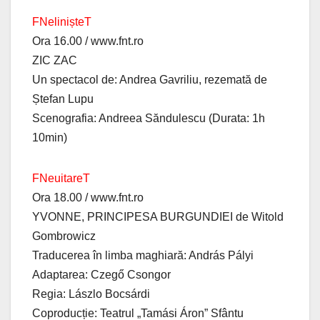
FNelinișteT
Ora 16.00 / www.fnt.ro
ZIC ZAC
Un spectacol de: Andrea Gavriliu, rezemată de
Ștefan Lupu
Scenografia: Andreea Săndulescu (Durata: 1h
10min)
FNeuitareT
Ora 18.00 / www.fnt.ro
YVONNE, PRINCIPESA BURGUNDIEI de Witold
Gombrowicz
Traducerea în limba maghiară: András Pályi
Adaptarea: Czegő Csongor
Regia: Lászlo Bocsárdi
Coproducție: Teatrul „Tamási Áron” Sfântu