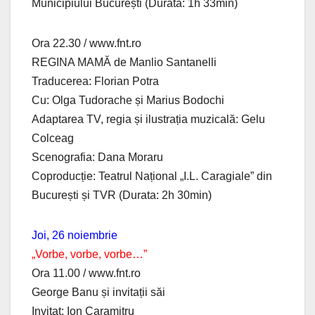
Municipiului București (Durata: 1h 33min)
Ora 22.30 / www.fnt.ro
REGINA MAMĂ de Manlio Santanelli
Traducerea: Florian Potra
Cu: Olga Tudorache și Marius Bodochi
Adaptarea TV, regia și ilustrația muzicală: Gelu
Colceag
Scenografia: Dana Moraru
Coproducție: Teatrul Național „I.L. Caragiale” din
București și TVR (Durata: 2h 30min)
Joi, 26 noiembrie
„Vorbe, vorbe, vorbe…”
Ora 11.00 / www.fnt.ro
George Banu și invitații săi
Invitat: Ion Caramitru