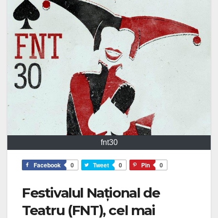
fnt30
Facebook
0
Tweet
0
Pin
0
Festivalul Național de
Teatru (FNT), cel mai