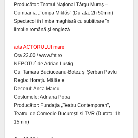
Producător: Teatrul Național Târgu Mureș –
Compania „Tompa Miklós” (Durata: 2h 50min)
Spectacol în limba maghiară cu subtitrare în
limbile română și engleză
arta ACTORULUI mare
Ora 22.00 / www.fnt.ro
NEPOTU` de Adrian Lustig
Cu: Tamara Buciuceanu-Botez și Șerban Pavlu
Regia: Horațiu Mălăele
Decorul: Anca Marcu
Costumele: Adriana Popa
Producător: Fundația „Teatru Contemporan”,
Teatrul de Comedie București și TVR (Durata: 1h
15min)