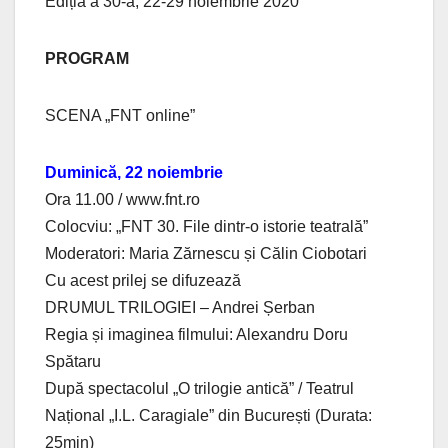
Ediția a 30-a, 22-29 noiembrie 2020
PROGRAM
SCENA „FNT online”
Duminică, 22 noiembrie
Ora 11.00 / www.fnt.ro
Colocviu: „FNT 30. File dintr-o istorie teatrală”
Moderatori: Maria Zărnescu și Călin Ciobotari
Cu acest prilej se difuzează
DRUMUL TRILOGIEI – Andrei Șerban
Regia și imaginea filmului: Alexandru Doru
Spătaru
După spectacolul „O trilogie antică” / Teatrul
Național „I.L. Caragiale” din București (Durata:
25min)