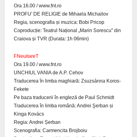
Ora 16.00 / www.fnt.ro
PROFU’ DE RELIGIE de Mihaela Michailov
Regia, scenografia și muzica: Bobi Pricop
Coproducție: Teatrul Național „Marin Sorescu” din
Craiova și TVR (Durata: 1h 06min)
FNeuitareT
Ora 19.00 / www.fnt.ro
UNCHIUL VANIA de A.P. Cehov
Traducerea în limba maghiară: Zsuzsánna Koros-
Fekete
Pe baza traducerii în engleză de Paul Schmidt
Traducerea în limba română: Andrei Şerban și
Kinga Kovács
Regia: Andrei Șerban
Scenografia: Carmencita Brojboiu