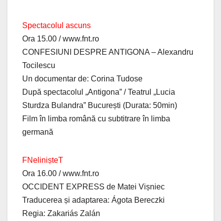
Spectacolul ascuns
Ora 15.00 / www.fnt.ro
CONFESIUNI DESPRE ANTIGONA – Alexandru
Tocilescu
Un documentar de: Corina Tudose
După spectacolul „Antigona” / Teatrul „Lucia
Sturdza Bulandra” București (Durata: 50min)
Film în limba română cu subtitrare în limba
germană
FNelinișteT
Ora 16.00 / www.fnt.ro
OCCIDENT EXPRESS de Matei Vișniec
Traducerea și adaptarea: Ágota Bereczki
Regia: Zakariás Zalán