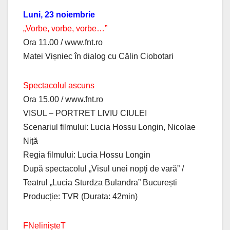
Luni, 23 noiembrie
„Vorbe, vorbe, vorbe…”
Ora 11.00 / www.fnt.ro
Matei Vișniec în dialog cu Călin Ciobotari
Spectacolul ascuns
Ora 15.00 / www.fnt.ro
VISUL – PORTRET LIVIU CIULEI
Scenariul filmului: Lucia Hossu Longin, Nicolae
Niță
Regia filmului: Lucia Hossu Longin
După spectacolul „Visul unei nopţi de vară” /
Teatrul „Lucia Sturdza Bulandra” București
Producție: TVR (Durata: 42min)
FNelinișteT