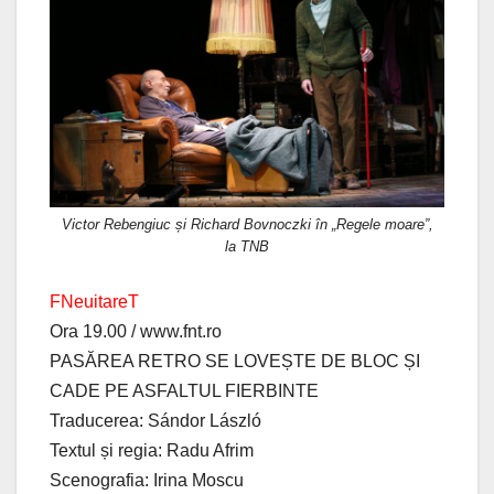
Victor Rebengiuc și Richard Bovnoczki în „Regele moare”,
la TNB
FNeuitareT
Ora 19.00 / www.fnt.ro
PASĂREA RETRO SE LOVEȘTE DE BLOC ȘI
CADE PE ASFALTUL FIERBINTE
Traducerea: Sándor László
Textul și regia: Radu Afrim
Scenografia: Irina Moscu