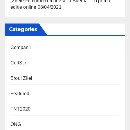
„Zilele Filmului Românesc în Suedia” – o primă
ediție online
08/04/2021
Categories
Companii
CultȘtiri
Eroul Zilei
Featured
FNT2020
ONG