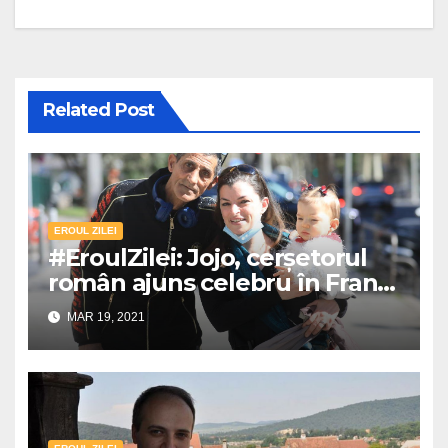
Related Post
EROUL ZILEI
#EroulZilei: Jojo, cerșetorul
român ajuns celebru în Franța
pentru fapte bune!
MAR 19, 2021