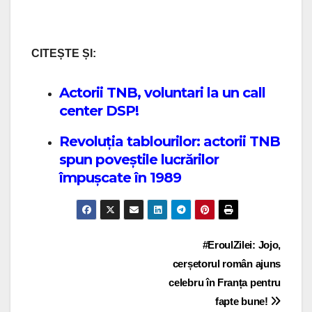
CITEȘTE ȘI:
Actorii TNB, voluntari la un call
center DSP!
Revoluția tablourilor: actorii TNB
spun poveștile lucrărilor
împușcate în 1989
Post navigation
#EroulZilei: Jojo,
cerșetorul român ajuns
celebru în Franța pentru
fapte bune!