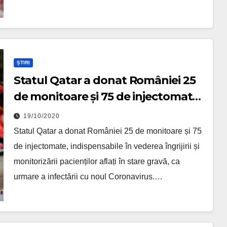
ȘTIRI
Statul Qatar a donat României 25
de monitoare și 75 de injectomate
pentru ATI
19/10/2020
Statul Qatar a donat României 25 de monitoare și 75
de injectomate, indispensabile în vederea îngrijirii și
monitorizării pacienților aflați în stare gravă, ca
urmare a infectării cu noul Coronavirus.…