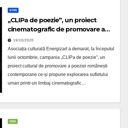
ȘTIRI
„CLIPa de poezie”, un proiect
cinematografic de promovare a
versului românesc
19/10/2020
Asociația culturală Energizart a demarat, la începutul
lunii octombrie, campania „CLIPa de poezie”, un
proiect cultural de promovare a poeziei românești
contemporane ce-și propune explorarea sufletului
uman printr-un limbaj cinematografic…
ONG