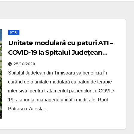
ȘTIRI
Unitate modulară cu paturi ATI –
COVID-19 la Spitalul Județean
Timișoara
25/10/2020
Spitalul Județean din Timișoara va beneficia în
curând de o unitate modulară cu paturi de terapie
intensivă, pentru tratamentul pacienților cu COVID-
19, a anunțat managerul unității medicale, Raul
Pătrașcu. Acesta…