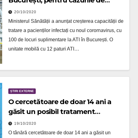
București, pentru cazurile de
COVID-19
20/10/2020
Ministerul Sănătății a anunțat creșterea capacității de
tratare a pacienților infectați cu noul corornavirus, cu
100 de locuri suplimentare la ATI în București. O
unitate mobilă cu 12 paturi ATI…
ȘTIRI EXTERNE
O cercetătoare de doar 14 ani a
găsit un posibil tratament
împotriva COVID-19
19/10/2020
O tânără cercetătoare de doar 14 ani a găsit un