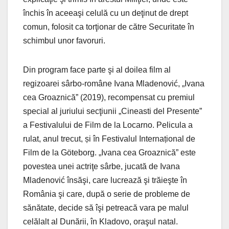
închis în aceeaşi celulă cu un deţinut de drept
comun, folosit ca torţionar de către Securitate în
schimbul unor favoruri.
Din program face parte şi al doilea film al
regizoarei sârbo-române Ivana Mladenović, „Ivana
cea Groaznică” (2019), recompensat cu premiul
special al juriului secţiunii „Cineasti del Presente”
a Festivalului de Film de la Locarno. Pelicula a
rulat, anul trecut, și în Festivalul Internațional de
Film de la Göteborg. „Ivana cea Groaznică” este
povestea unei actriţe sârbe, jucată de Ivana
Mladenović însăşi, care lucrează şi trăieşte în
România şi care, după o serie de probleme de
sănătate, decide să îşi petreacă vara pe malul
celălalt al Dunării, în Kladovo, oraşul natal.