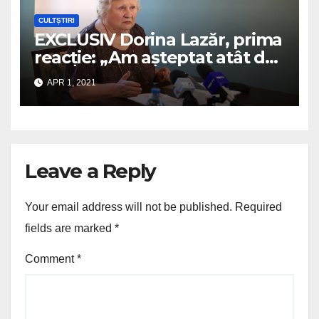
CULTȘTIRI
EXCLUSIV Dorina Lazăr, prima
reacție: „Am așteptat atât de
multă vreme ideea de
APR 1, 2021
dreptate, încât acum nu-mi
vine să cred!”
Leave a Reply
Your email address will not be published.
Required
fields are marked
*
Comment
*