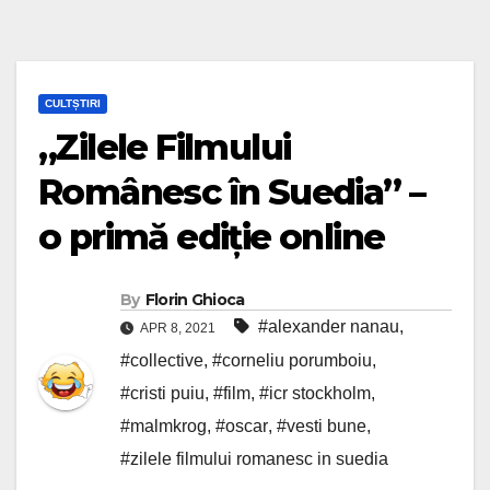
CULTȘTIRI
„Zilele Filmului
Românesc în Suedia” –
o primă ediție online
By
Florin Ghioca
#alexander nanau
,
APR 8, 2021
#collective
,
#corneliu porumboiu
,
#cristi puiu
,
#film
,
#icr stockholm
,
#malmkrog
,
#oscar
,
#vesti bune
,
#zilele filmului romanesc in suedia