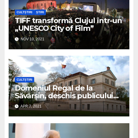
CULTȘTIRI
ȘTIRI
TIFF transformă Clujul într-un
„UNESCO City of Film”
NOV 10, 2021
CULTȘTIRI
Domeniul Regal de la
Săvârșin, deschis publicului
de la 1 mai
APR 7, 2021