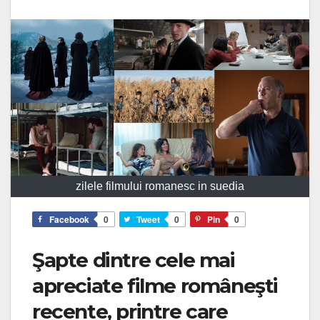
zilele filmului romanesc in suedia
Facebook
0
Tweet
0
Pin
0
Şapte dintre cele mai
apreciate filme româneşti
recente, printre care