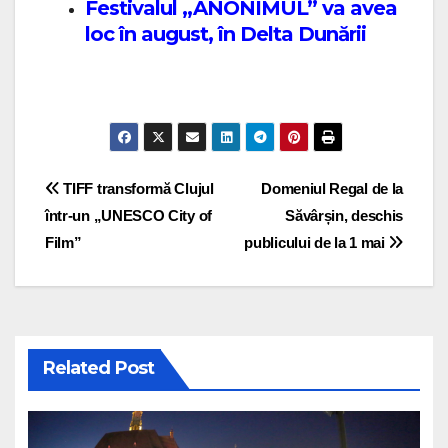
Festivalul „ANONIMUL” va avea
loc în august, în Delta Dunării
Post navigation
TIFF transformă Clujul
Domeniul Regal de la
într-un „UNESCO City of
Săvârșin, deschis
Film”
publicului de la 1 mai
Related Post