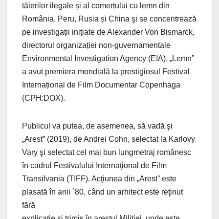
tăierilor ilegale și al comerțului cu lemn din
România, Peru, Rusia și China şi se concentrează
pe investigații inițiate de Alexander Von Bismarck,
directorul organizației non-guvernamentale
Environmental Investigation Agency (EIA). „Lemn”
a avut premiera mondială la prestigiosul Festival
Internațional de Film Documentar Copenhaga
(CPH:DOX).
Publicul va putea, de asemenea, să vadă şi
„Arest” (2019), de Andrei Cohn, selectat la Karlovy
Vary şi selectat cel mai bun lungmetraj românesc
în cadrul Festivalului Internaţional de Film
Transilvania (TIFF). Acţiunea din „Arest” este
plasată în anii `80, când un arhitect este reţinut
fără
explicaţie şi trimis în arestul Miliţiei, unde este