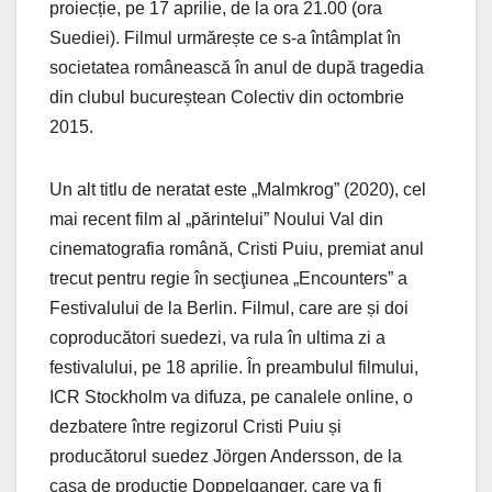
proiecție, pe 17 aprilie, de la ora 21.00 (ora
Suediei). Filmul urmărește ce s-a întâmplat în
societatea românească în anul de după tragedia
din clubul bucureștean Colectiv din octombrie
2015.
Un alt titlu de neratat este „Malmkrog” (2020), cel
mai recent film al „părintelui” Noului Val din
cinematografia română, Cristi Puiu, premiat anul
trecut pentru regie în secţiunea „Encounters” a
Festivalului de la Berlin. Filmul, care are și doi
coproducători suedezi, va rula în ultima zi a
festivalului, pe 18 aprilie. În preambulul filmului,
ICR Stockholm va difuza, pe canalele online, o
dezbatere între regizorul Cristi Puiu și
producătorul suedez Jörgen Andersson, de la
casa de producție Doppelganger, care va fi