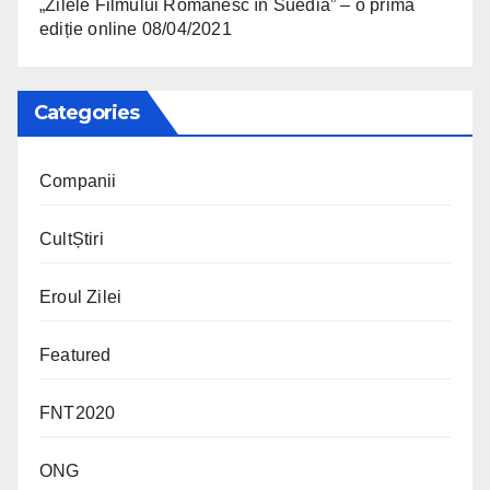
„Zilele Filmului Românesc în Suedia” – o primă
ediție online
08/04/2021
Categories
Companii
CultȘtiri
Eroul Zilei
Featured
FNT2020
ONG