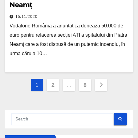
Neamț
15/11/2020
Vodafone România a anunțat că donează 50.000 de
euro pentru refacerea secției ATI a spitalului din Piatra
Neamț care a fost distrusă de un puternic incendiu, în
urma căruia 10…
Posts pagination
1
2
…
8