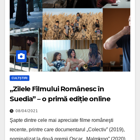
CULTȘTIRI
„Zilele Filmului Românesc în
Suedia” – o primă ediție online
08/04/2021
Şapte dintre cele mai apreciate filme româneşti
recente, printre care documentarul „Colectiv” (2019),
nominalizat la două premii Oscar, „Malmkrog” (2020),