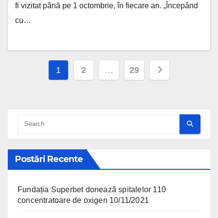
fi vizitat până pe 1 octombrie, în fiecare an. „Începând
cu…
Posts pagination
1
2
…
29
Postări Recente
Fundația Superbet donează spitalelor 110
concentratoare de oxigen
10/11/2021