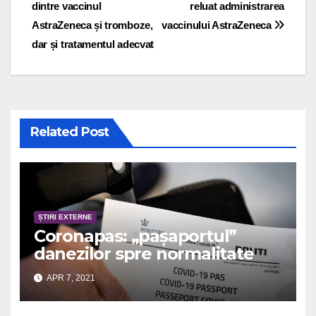
dintre vaccinul
reluat administrarea
AstraZeneca și tromboze,
vaccinului AstraZeneca
dar și tratamentul adecvat
Related Post
ȘTIRI EXTERNE
Coronapas: „pașaportul”
danezilor spre normalitate
APR 7, 2021