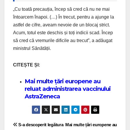
„Cu toată precauția, încep să cred că nu ne mai
întoarcem înapoi. (…) În trecut, pentru a ajunge la
astfel de cifre, aveam nevoie de un blocaj strict.
Acum, totul este deschis și toți indicii scad. Încep
să cred că vremurile dificile au trecut”, a adăugat
ministrul Sănătății.
CITEȘTE ȘI:
Mai multe țări europene au
reluat administrarea vaccinului
AstraZeneca
Post navigation
S-a descoperit legătura
Mai multe țări europene au