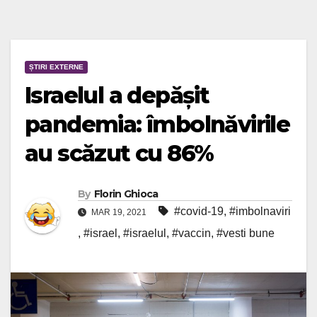
ȘTIRI EXTERNE
Israelul a depășit
pandemia: îmbolnăvirile
au scăzut cu 86%
By
Florin Ghioca
#covid-19
,
#imbolnaviri
MAR 19, 2021
,
#israel
,
#israelul
,
#vaccin
,
#vesti bune