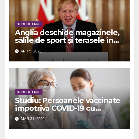
ȘTIRI EXTERNE
Anglia deschide magazinele,
sălile de sport și terasele în
aer liber
APR 5, 2021
ȘTIRI EXTERNE
Studiu: Persoanele vaccinate
împotriva COVID-19 cu
ambele doze nu transmit
MAR 31, 2021
coronavirusul