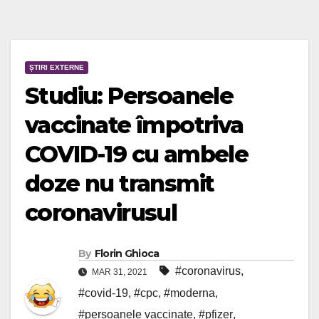
ȘTIRI EXTERNE
Studiu: Persoanele
vaccinate împotriva
COVID-19 cu ambele
doze nu transmit
coronavirusul
By
Florin Ghioca
#coronavirus
,
MAR 31, 2021
#covid-19
,
#cpc
,
#moderna
,
#persoanele vaccinate
,
#pfizer
,