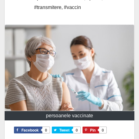
#transmitere
,
#vaccin
persoanele vaccinate
Facebook
0
Tweet
0
Pin
0