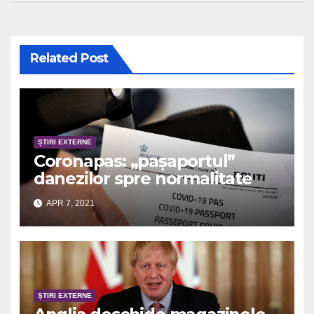
Related Post
ȘTIRI EXTERNE
Coronapas: „pașaportul”
danezilor spre normalitate
APR 7, 2021
ȘTIRI EXTERNE