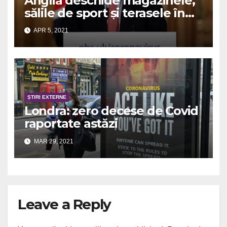
Anglia deschide magazinele,
sălile de sport și terasele în
aer liber
APR 5, 2021
ȘTIRI EXTERNE
Londra: zero decese de Covid
raportate astăzi
MAR 29, 2021
Leave a Reply