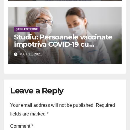
ȘTIRI EXTERNE
Studiu: Persoanele vaccinate
împotriva COVID-19 cu
ambele doze nu transmit
MAR 31, 2021
coronavirusul
Leave a Reply
Your email address will not be published.
Required
fields are marked
*
Comment
*