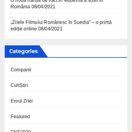
O nouă tranșă de vaccin Moderna a sosit în
România
08/04/2021
„Zilele Filmului Românesc în Suedia” – o primă
ediție online
08/04/2021
Categories
Companii
CultȘtiri
Eroul Zilei
Featured