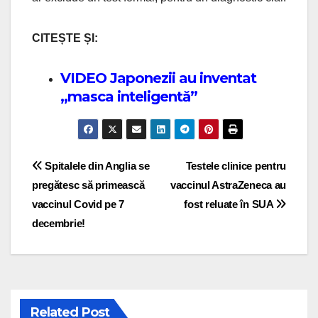
CITEȘTE ȘI:
VIDEO Japonezii au inventat
„masca inteligentă”
Post navigation
Spitalele din Anglia se
Testele clinice pentru
pregătesc să primească
vaccinul AstraZeneca au
vaccinul Covid pe 7
fost reluate în SUA
decembrie!
Related Post