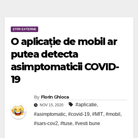
ȘTIRI EXTERNE
O aplicație de mobil ar
putea detecta
asimptomaticii COVID-
19
By
Florin Ghioca
#aplicatie
,
NOV 15, 2020
#asimptomatic
,
#covid-19
,
#MIT
,
#mobil
,
#sars-cov2
,
#tuse
,
#vesti bune