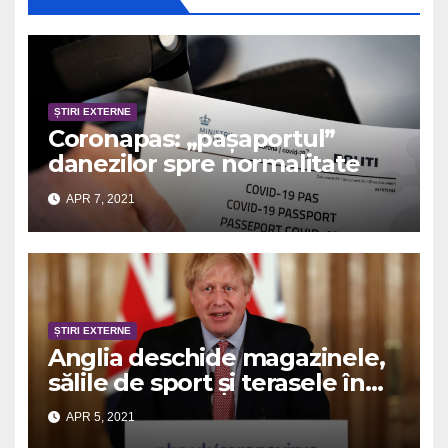
ȘTIRI EXTERNE
Coronapas: „pașaportul”
danezilor spre normalitate
APR 7, 2021
ȘTIRI EXTERNE
Anglia deschide magazinele,
sălile de sport și terasele în
aer liber
APR 5, 2021