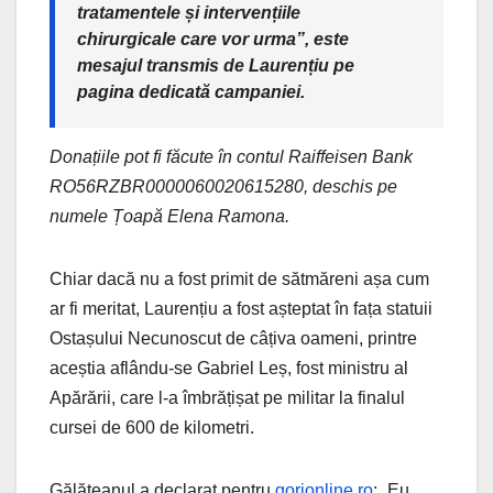
tratamentele și intervențiile
chirurgicale care vor urma”, este
mesajul transmis de Laurențiu pe
pagina dedicată campaniei.
Donațiile pot fi făcute în contul Raiffeisen Bank
RO56RZBR0000060020615280, deschis pe
numele Țoapă Elena Ramona.
Chiar dacă nu a fost primit de sătmăreni așa cum
ar fi meritat, Laurențiu a fost așteptat în fața statuii
Ostașului Necunoscut de câțiva oameni, printre
aceștia aflându-se Gabriel Leș, fost ministru al
Apărării, care l-a îmbrățișat pe militar la finalul
cursei de 600 de kilometri.
Gălățeanul a declarat pentru
gorjonline.ro
: „Eu