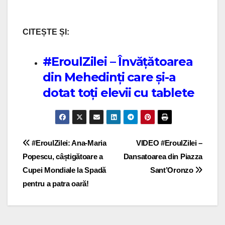
CITEȘTE ȘI:
#EroulZilei – Învățătoarea
din Mehedinți care și-a
dotat toți elevii cu tablete
Post navigation
#EroulZilei: Ana-Maria
VIDEO #EroulZilei –
Popescu, câștigătoare a
Dansatoarea din Piazza
Cupei Mondiale la Spadă
Sant’Oronzo
pentru a patra oară!