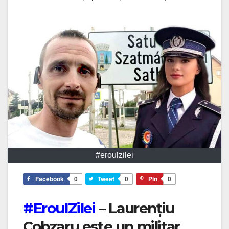
#eroulzilei
Facebook
0
Tweet
0
Pin
0
#EroulZilei
– Laurențiu
Cobzaru este un militar