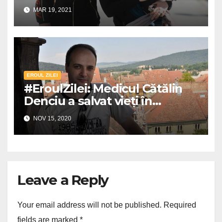
pentru fapte bune!
MAR 19, 2021
EROUL ZILEI
#EroulZilei: Medicul Cătălin
Denciu a salvat vieți în
incendiul din Piatra Neamț
NOV 15, 2020
Leave a Reply
Your email address will not be published.
Required
fields are marked
*