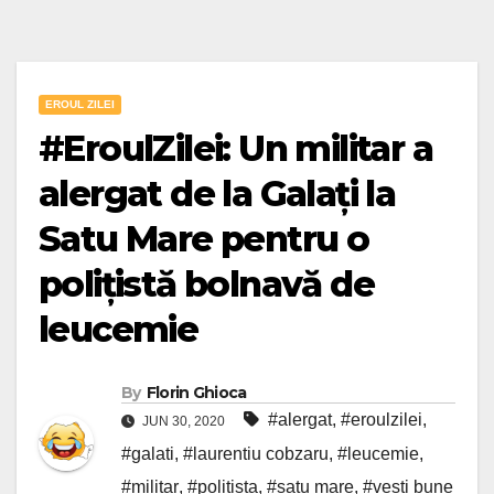
EROUL ZILEI
#EroulZilei: Un militar a
alergat de la Galați la
Satu Mare pentru o
polițistă bolnavă de
leucemie
By
Florin Ghioca
#alergat
,
#eroulzilei
,
JUN 30, 2020
#galati
,
#laurentiu cobzaru
,
#leucemie
,
#militar
,
#politista
,
#satu mare
,
#vesti bune