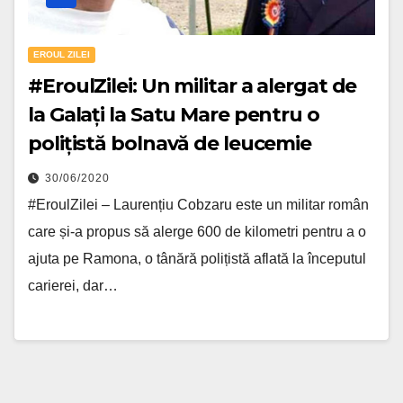
EROUL ZILEI
#EroulZilei: Un militar a alergat de
la Galați la Satu Mare pentru o
polițistă bolnavă de leucemie
30/06/2020
#EroulZilei – Laurențiu Cobzaru este un militar român
care și-a propus să alerge 600 de kilometri pentru a o
ajuta pe Ramona, o tânără polițistă aflată la începutul
carierei, dar…