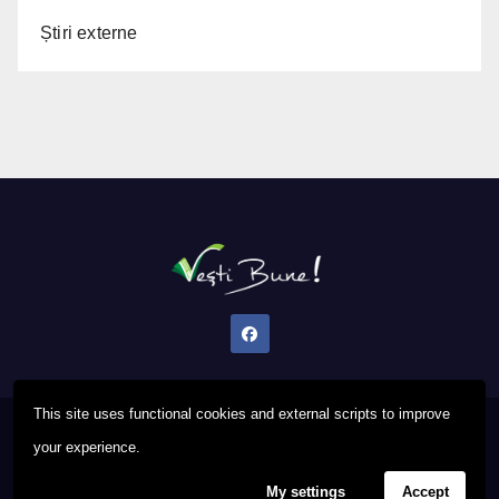
Știri externe
This site uses functional cookies and external scripts to improve
Proudly powered by WordPress
|
Theme: Newsup by
Themeansar
.
your experience.
My settings
Accept
Privacy Policy
FAQ