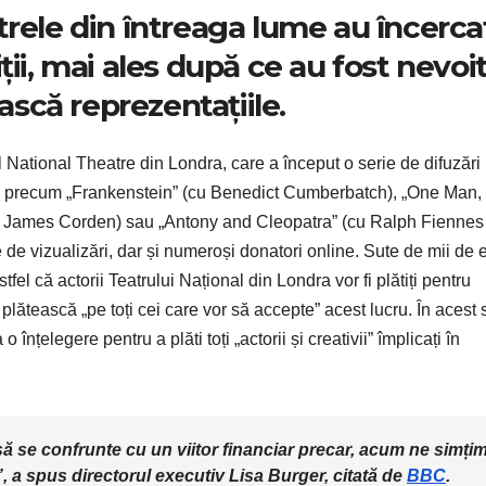
trele din întreaga lume au încerca
ții, mai ales după ce au fost nevoi
ească reprezentațiile.
al National Theatre din Londra, care a început o serie de difuzări
le precum „Frankenstein” (cu Benedict Cumberbatch), „One Man
cu James Corden) sau „Antony and Cleopatra” (cu Ralph Fiennes 
 de vizualizări, dar și numeroși donatori online. Sute de mii de 
fel că actorii Teatrului Național din Londra vor fi plătiți pentru
i plătească „pe toți cei care vor să accepte” acest lucru. În acest 
 o înțelegere pentru a plăti toți „actorii și creativii” împlicați în
să se confrunte cu un viitor financiar precar, acum ne simți
i ”, a spus directorul executiv Lisa Burger, citată de
BBC
.