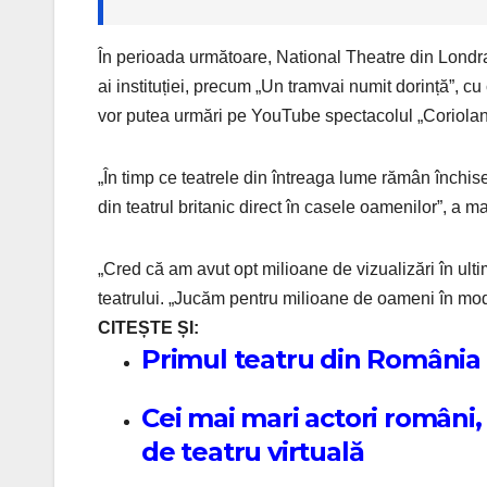
În perioada următoare, National Theatre din Londra
ai instituției, precum „Un tramvai numit dorință”, cu 
vor putea urmări pe YouTube spectacolul „Coriolan
„În timp ce teatrele din întreaga lume rămân închi
din teatrul britanic direct în casele oamenilor”, a m
„Cred că am avut opt milioane de vizualizări în ulti
teatrului.
„Jucăm pentru milioane de oameni în modul
CITEȘTE ȘI:
Primul teatru din România 
Cei mai mari actori români,
de teatru virtuală