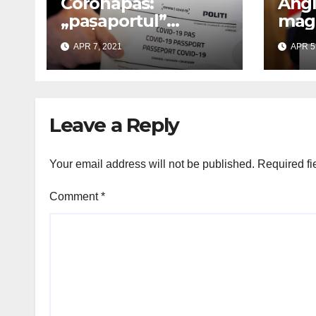
Coronapas:
Angl
„pașaportul”
maga
danezilor spre
de s
APR 7, 2021
APR 5
normalitate
în ae
Leave a Reply
Your email address will not be published.
Required fi
Comment
*