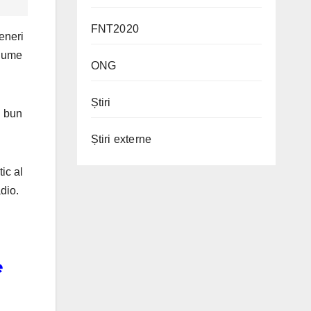
FNT2020
eneri
 lume
ONG
Știri
i bun
Știri externe
ic al
dio.
e