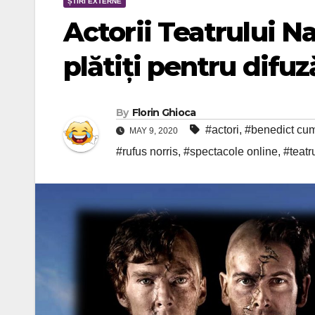
ȘTIRI EXTERNE
Actorii Teatrului Na
plătiți pentru difuz
By
Florin Ghioca
#actori
,
#benedict cu
MAY 9, 2020
#rufus norris
,
#spectacole online
,
#teatr