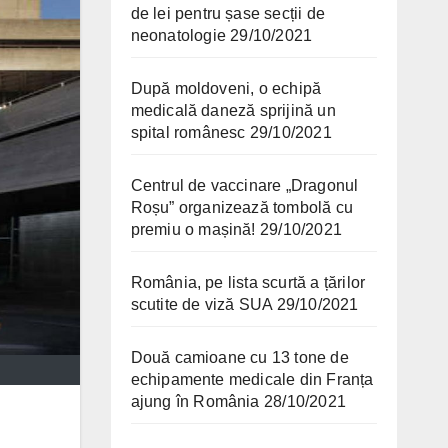
de lei pentru șase secții de
neonatologie
29/10/2021
După moldoveni, o echipă
medicală daneză sprijină un
spital românesc
29/10/2021
Centrul de vaccinare „Dragonul
Roșu” organizează tombolă cu
premiu o mașină!
29/10/2021
România, pe lista scurtă a țărilor
scutite de viză SUA
29/10/2021
Două camioane cu 13 tone de
echipamente medicale din Franța
ajung în România
28/10/2021