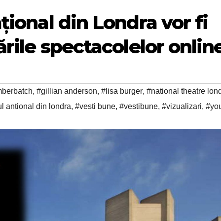
țional din Londra vor fi
ările spectacolelor onlin
mberbatch
,
#gillian anderson
,
#lisa burger
,
#national theatre lon
ul antional din londra
,
#vesti bune
,
#vestibune
,
#vizualizari
,
#yo