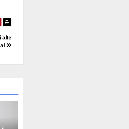
 alte
mai