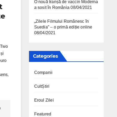
O nouă tranșă de vaccin Moderna
t
a sosit în România
08/04/2021
te
„Zilele Filmului Românesc în
Suedia” – o primă ediție online
08/04/2021
, Two
și
Categories
euro
Companii
sens,
CultȘtiri
Eroul Zilei
m
Featured