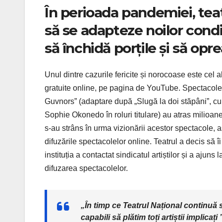
În perioada pandemiei, tea
să se adapteze noilor condi
să închidă porțile și să opr
Unul dintre cazurile fericite și norocoase este cel 
gratuite online, pe pagina de YouTube. Spectaco
Guvnors” (adaptare după „Slugă la doi stăpâni”, 
Sophie Okonedo în roluri titulare) au atras milioane
s-au strâns în urma vizionării acestor spectacole, ast
difuzările spectacolelor online. Teatrul a decis să î
instituția a contactat sindicatul artiștilor și a ajuns la
difuzarea spectacolelor.
„În timp ce Teatrul Național continuă 
capabili să plătim toți artiștii implicaț