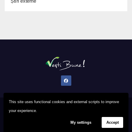
Știri externe
This site uses functional cookies and external scripts to improve
Proudly powered by WordPress
|
Theme: Newsup by
Themeansar
.
your experience.
My settings
Accept
Privacy Policy
FAQ