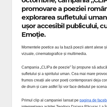
promovare a poeziei româ
explorarea sufletului uman
ușor accesibil publicului, 
Emoție.
Momentele poetice au la bază poezii atent alese și s
vizuale, cinematografice și multimedia.
Campania „CLIPa de poezie” își propune să aducă o c
sufletului și a spiritului uman. Cea mai mare provo
frumos creații ale unor poeți contemporani deja consa
de drum și care astfel își vor face debutul pe scen
Primul clip al campaniei lansat pe
pagina de faceb
interpretarea actriței Teodora Daiana Păcurar. La în