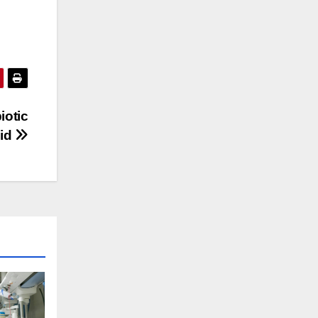
iotic
vid