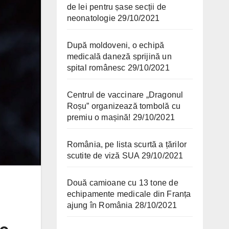
de lei pentru șase secții de
neonatologie
29/10/2021
După moldoveni, o echipă
medicală daneză sprijină un
spital românesc
29/10/2021
Centrul de vaccinare „Dragonul
Roșu” organizează tombolă cu
premiu o mașină!
29/10/2021
România, pe lista scurtă a țărilor
scutite de viză SUA
29/10/2021
Două camioane cu 13 tone de
echipamente medicale din Franța
ajung în România
28/10/2021
de