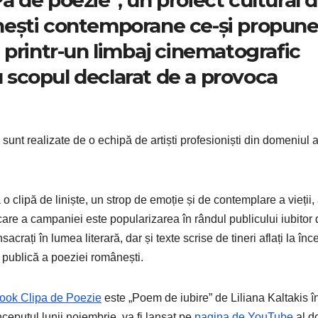
nești contemporane ce-și propun
 printr-un limbaj cinematografic
cu scopul declarat de a provoca
unt realizate de o echipă de artiști profesioniști din domeniul a
lipă de liniște, un strop de emoție și de contemplare a vieții,
care a campaniei este popularizarea în rândul publicului iubitor
crați în lumea literară, dar și texte scrise de tineri aflați la înc
a publică a poeziei românești.
ook Clipa de Poezie
este „Poem de iubire” de Liliana Kaltakis î
ceputul lunii noiembrie, va fi lansat pe
pagina de YouTube
al d