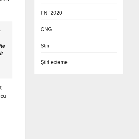
FNT2020
ONG
u
Știri
ite
lt
Știri externe
t;
scu