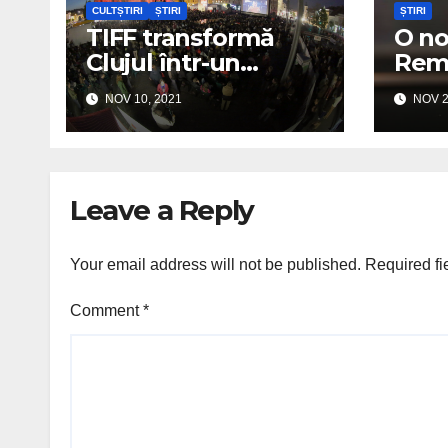
CULTȘTIRI
ȘTIRI
ȘTIRI
TIFF transformă
O no
Clujul într-un
Remd
„UNESCO City of
distr
NOV 10, 2021
NOV 2
Film”
Covi
Leave a Reply
Your email address will not be published.
Required fi
Comment
*