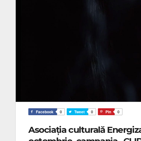
Facebook
0
Tweet
0
Pin
0
Asociația culturală Energiza
octombrie, campania „CLIPa