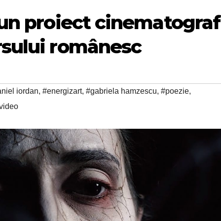
 un proiect cinematograf
rsului românesc
niel iordan
,
#energizart
,
#gabriela hamzescu
,
#poezie
,
video