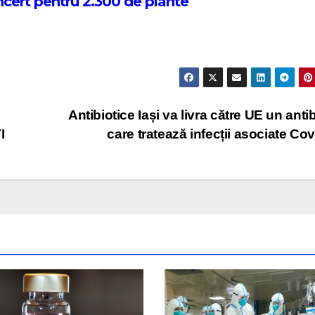
cert pentru 2.300 de plante
Antibiotice Iași va livra către UE un antib
I
care tratează infecții asociate Co