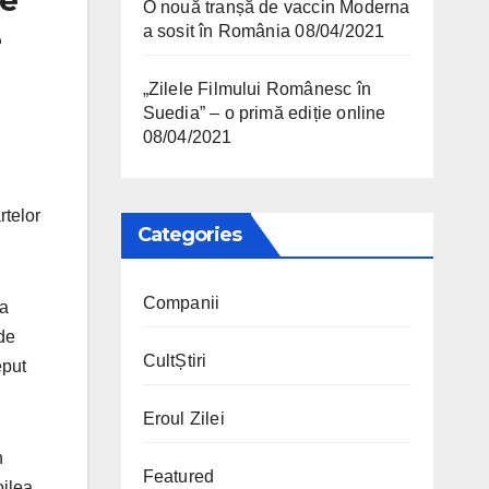
O nouă tranșă de vaccin Moderna
e
a sosit în România
08/04/2021
„Zilele Filmului Românesc în
Suedia” – o primă ediție online
08/04/2021
rtelor
Categories
Companii
 a
 de
CultȘtiri
eput
Eroul Zilei
n
Featured
oilea