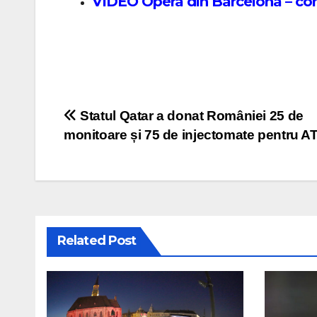
VIDEO Opera din Barcelona – con
Post navigation
Statul Qatar a donat României 25 de
monitoare și 75 de injectomate pentru AT
Related Post