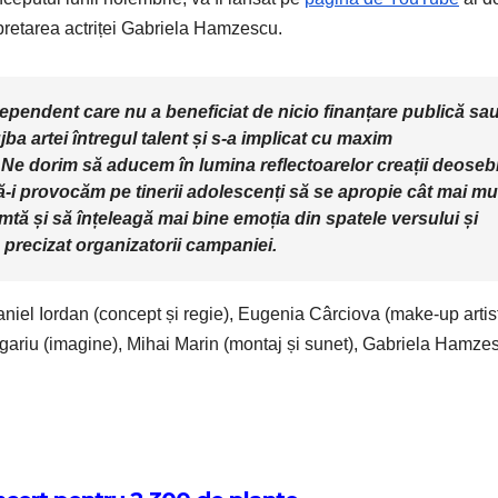
rpretarea actriței Gabriela Hamzescu.
ependent care nu a beneficiat de nicio finanțare publică sa
jba artei întregul talent și s-a implicat cu maxim
r. Ne dorim să aducem în lumina reflectoarelor creații deoseb
-i provocăm pe tinerii adolescenți să se apropie cât mai mu
mtă și să înțeleagă mai bine emoția din spatele versului și
au precizat organizatorii campaniei.
Daniel Iordan (concept și regie), Eugenia Cârciova (make-up artis
ugariu (imagine), Mihai Marin (montaj și sunet), Gabriela Hamze