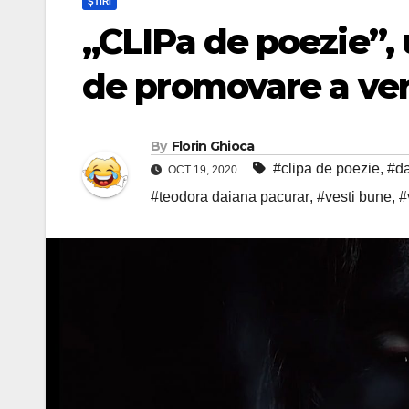
ȘTIRI
„CLIPa de poezie”,
de promovare a ve
By
Florin Ghioca
#clipa de poezie
,
#da
OCT 19, 2020
#teodora daiana pacurar
,
#vesti bune
,
#