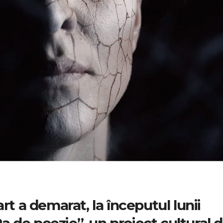
rt a demarat, la începutul lunii
 de poezie”, un proiect cultural 