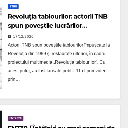
ȘTIRI
Revoluția tablourilor: actorii TNB
spun poveștile lucrărilor
împușcate în 1989
17/12/2020
Actorii TNB spun poveștile tablourilor împușcate la
Revoluția din 1989 și restaurate ulterior, în cadrul
proiectului multimedia „Revoluția tablourilor”. Cu
acest prilej, au fost lansate public 11 clipuri video
prin…
FNT2020