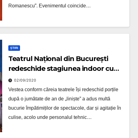
Romanescu”. Evenimentul coincide…
ȘTIRI
Teatrul Național din București
redeschide stagiunea indoor cu
„Noii infractori”
02/09/2020
Vestea conform căreia teatrele își redeschid porțile
după o jumătate de an de „liniște” a adus multă
bucurie împătimiților de spectacole, dar și agitație în
culise, acolo unde personalul tehnic…