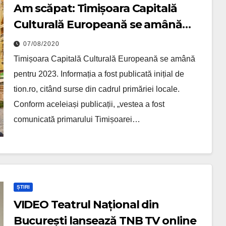
Am scăpat: Timișoara Capitală
Culturală Europeană se amână
pentru 2023
07/08/2020
Timișoara Capitală Culturală Europeană se amână
pentru 2023. Informația a fost publicată inițial de
tion.ro, citând surse din cadrul primăriei locale.
Conform aceleiași publicații, „vestea a fost
comunicată primarului Timișoarei…
ȘTIRI
VIDEO Teatrul Național din
București lansează TNB TV online