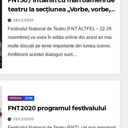
FNT30 / Întâlniri cu mari oameni de
teatru la secțiunea „Vorbe, vorbe,
vorbe”
18/11/2020
Festivalul Național de Teatru (FNT ALTFEL – 22-29
noiembrie) va avea în ediția online din acest an mai
multe discuții pe teme importante din lumea scenei.
Amfitrionii acestor dialoguri sunt…
FNT2020
ȘTIRI
FNT2020 programul festivalului
15/11/2020
Festivalul Național de Teatru (FNT), cel mai important