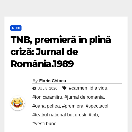
ȘTIRI
TNB, premieră în plină
criză: Jurnal de
România.1989
By
Florin Ghioca
#carmen lidia vidu
,
JUL 8, 2020
#ion caramitru
,
#jurnal de romania
,
#oana pellea
,
#premiera
,
#spectacol
,
#teatrul national bucuresti
,
#tnb
,
#vesti bune