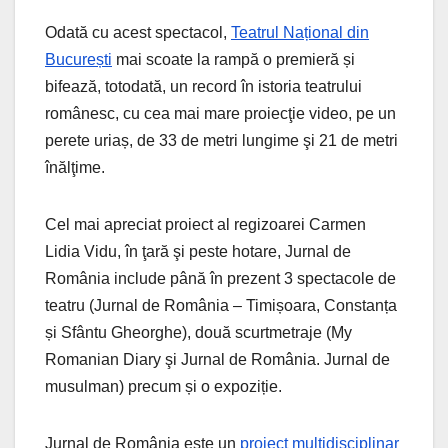
Odată cu acest spectacol,
Teatrul Național din
București
mai scoate la rampă o premieră și
bifează, totodată, un record în istoria teatrului
românesc, cu cea mai mare proiecţie video, pe un
perete uriaș, de 33 de metri lungime şi 21 de metri
înălţime.
Cel mai apreciat proiect al regizoarei Carmen
Lidia Vidu, în ţară şi peste hotare, Jurnal de
România include până în prezent 3 spectacole de
teatru (Jurnal de România – Timișoara, Constanța
și Sfântu Gheorghe), două scurtmetraje (My
Romanian Diary şi Jurnal de România. Jurnal de
musulman) precum și o expoziție.
Jurnal de România este un
proiect multidisciplinar