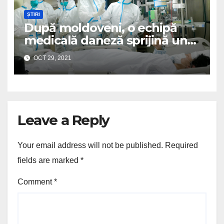
ȘTIRI
După moldoveni, o echipă
medicală daneză sprijină un
spital românesc
OCT 29, 2021
Leave a Reply
Your email address will not be published.
Required
fields are marked
*
Comment
*