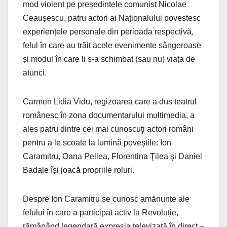
mod violent pe președintele comunist Nicolae
Ceaușescu, patru actori ai Naționalului povestesc
experiențele personale din perioada respectivă,
felul în care au trăit acele evenimente sângeroase
și modul în care li s-a schimbat (sau nu) viața de
atunci.
Carmen Lidia Vidu, regizoarea care a dus teatrul
românesc în zona documentarului multimedia, a
ales patru dintre cei mai cunoscuţi actori români
pentru a le scoate la lumină poveștile: Ion
Caramitru, Oana Pellea, Florentina Ţilea şi Daniel
Badale își joacă propriile roluri.
Despre Ion Caramitru se cunosc amănunte ale
felului în care a participat activ la Revoluție,
rămânând legendară expresia televizată în direct –