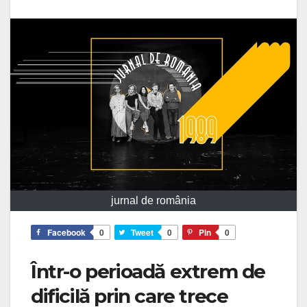
jurnal de românia
Facebook
0
Tweet
0
Pin
0
Într-o perioadă extrem de
dificilă prin care trece