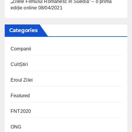
„Zilele Filmului Românesc în Suedia” – o primă
ediție online
08/04/2021
Categories
Companii
CultȘtiri
Eroul Zilei
Featured
FNT2020
ONG