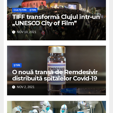
CULTȘTIRI
ȘTIRI
TIFF transformă Clujul într-un
„UNESCO City of Film”
NOV 10, 2021
ȘTIRI
O nouă tranșă de Remdesivir
distribuită spitalelor Covid-19
NOV 2, 2021