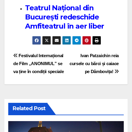
Teatrul Național din
București redeschide
Amfiteatrul în aer liber
Post navigation
Festivalul Internațional
Ivan Patzaichin reia
de Film „ANONIMUL” se
cursele cu bărci și caiace
va ține în condiții speciale
pe Dâmbovița!
Related Post