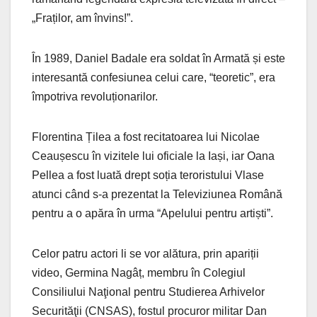
„Fraților, am învins!”.
În 1989, Daniel Badale era soldat în Armată și este
interesantă confesiunea celui care, “teoretic”, era
împotriva revoluționarilor.
Florentina Țilea a fost recitatoarea lui Nicolae
Ceaușescu în vizitele lui oficiale la Iași, iar Oana
Pellea a fost luată drept soția teroristului Vlase
atunci când s-a prezentat la Televiziunea Română
pentru a o apăra în urma “Apelului pentru artiști”.
Celor patru actori li se vor alătura, prin apariții
video, Germina Nagâț, membru în Colegiul
Consiliului Naţional pentru Studierea Arhivelor
Securităţii (CNSAS), fostul procuror militar Dan