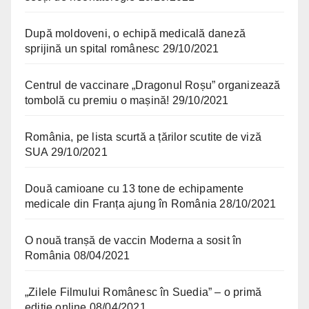
După moldoveni, o echipă medicală daneză
sprijină un spital românesc
29/10/2021
Centrul de vaccinare „Dragonul Roșu” organizează
tombolă cu premiu o mașină!
29/10/2021
România, pe lista scurtă a țărilor scutite de viză
SUA
29/10/2021
Două camioane cu 13 tone de echipamente
medicale din Franța ajung în România
28/10/2021
O nouă tranșă de vaccin Moderna a sosit în
România
08/04/2021
„Zilele Filmului Românesc în Suedia” – o primă
ediție online
08/04/2021