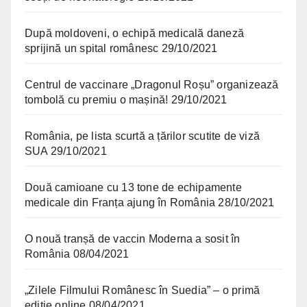
După moldoveni, o echipă medicală daneză
sprijină un spital românesc
29/10/2021
Centrul de vaccinare „Dragonul Roșu” organizează
tombolă cu premiu o mașină!
29/10/2021
România, pe lista scurtă a țărilor scutite de viză
SUA
29/10/2021
Două camioane cu 13 tone de echipamente
medicale din Franța ajung în România
28/10/2021
O nouă tranșă de vaccin Moderna a sosit în
România
08/04/2021
„Zilele Filmului Românesc în Suedia” – o primă
ediție online
08/04/2021