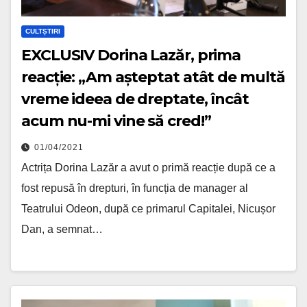
CULTȘTIRI
EXCLUSIV Dorina Lazăr, prima
reacție: „Am așteptat atât de multă
vreme ideea de dreptate, încât
acum nu-mi vine să cred!”
01/04/2021
Actrița Dorina Lazăr a avut o primă reacție după ce a
fost repusă în drepturi, în funcția de manager al
Teatrului Odeon, după ce primarul Capitalei, Nicușor
Dan, a semnat…