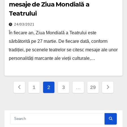
mesaje de Ziua Mondială a
Teatrului
24/03/2021
În fiecare an, Ziua Mondială a Teatrului este
sărbătorită pe 27 martie. De fiecare dată, conform
tradiției, pe scenele teatrelor se citesc mesaje ale unor
personalități marcante ale vieții culturale,…
Posts pagination
1
2
3
…
29