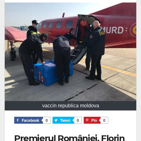
vaccin republica moldova
Facebook
0
Tweet
0
Pin
0
Premierul României, Florin