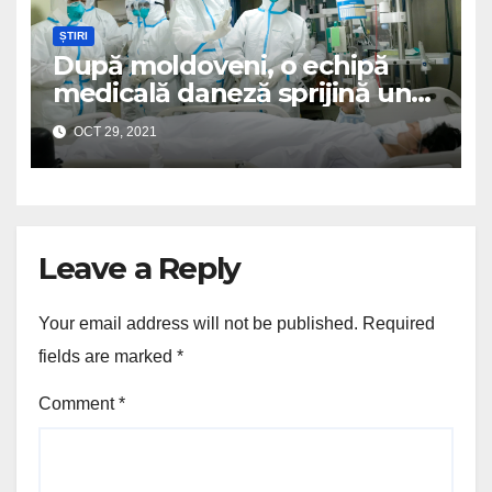
ȘTIRI
După moldoveni, o echipă
medicală daneză sprijină un
spital românesc
OCT 29, 2021
Leave a Reply
Your email address will not be published.
Required
fields are marked
*
Comment
*