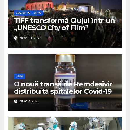
CULTȘTIRI
ȘTIRI
TIFF transformă Clujul într-un
„UNESCO City of Film”
NOV 10, 2021
ȘTIRI
O nouă tranșă de Remdesivir
distribuită spitalelor Covid-19
NOV 2, 2021