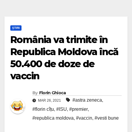
ȘTIRI
România va trimite în
Republica Moldova încă
50.400 de doze de
vaccin
By
Florin Ghioca
#astra zeneca
,
MAR 26, 2021
#florin cîțu
,
#ISU
,
#premier
,
#republica moldova
,
#vaccin
,
#vesti bune