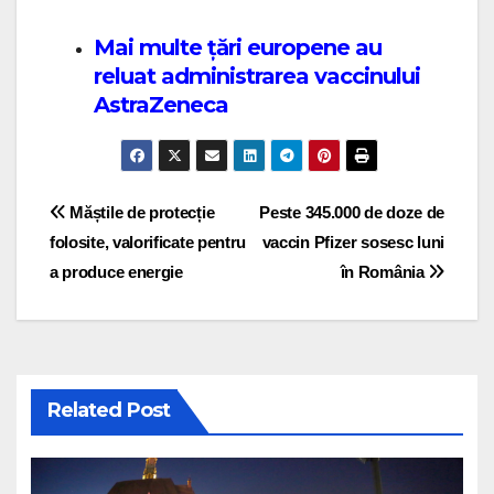
Mai multe țări europene au
reluat administrarea vaccinului
AstraZeneca
Post navigation
Măștile de protecție
Peste 345.000 de doze de
folosite, valorificate pentru
vaccin Pfizer sosesc luni
a produce energie
în România
Related Post