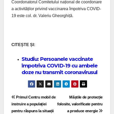
Coordonatorul Comitetului național de coordonare
a activităților privind vaccinarea împotriva COVID-
19 este col. dr. Valeriu Gheorghiță.
CITEȘTE ȘI:
Studiu: Persoanele vaccinate
împotriva COVID-19 cu ambele
doze nu transmit coronavirusul
Post navigation
Primul Centru mobil de
Măștile de protecție
instruire a populației
folosite, valorificate pentru
pentru răspuns la situații
a produce energie