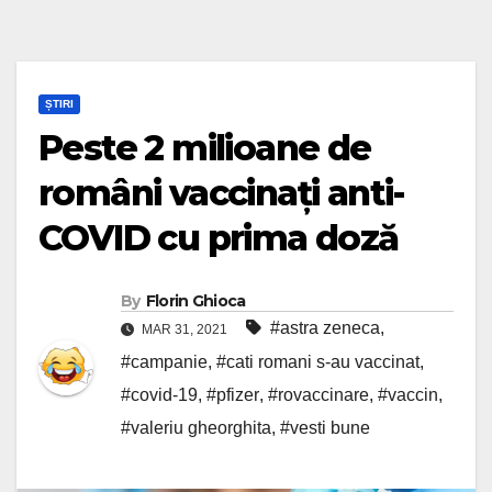
ȘTIRI
Peste 2 milioane de
români vaccinați anti-
COVID cu prima doză
By
Florin Ghioca
#astra zeneca
,
MAR 31, 2021
#campanie
,
#cati romani s-au vaccinat
,
#covid-19
,
#pfizer
,
#rovaccinare
,
#vaccin
,
#valeriu gheorghita
,
#vesti bune