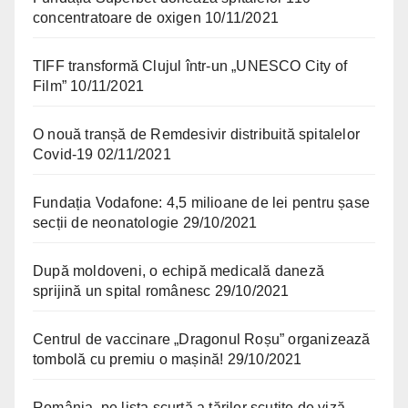
concentratoare de oxigen
10/11/2021
TIFF transformă Clujul într-un „UNESCO City of
Film”
10/11/2021
O nouă tranșă de Remdesivir distribuită spitalelor
Covid-19
02/11/2021
Fundația Vodafone: 4,5 milioane de lei pentru șase
secții de neonatologie
29/10/2021
După moldoveni, o echipă medicală daneză
sprijină un spital românesc
29/10/2021
Centrul de vaccinare „Dragonul Roșu” organizează
tombolă cu premiu o mașină!
29/10/2021
România, pe lista scurtă a țărilor scutite de viză