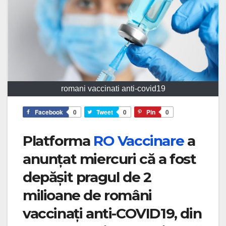
romani vaccinati anti-covid19
Facebook
0
Tweet
0
Pin
0
Platforma
RO Vaccinare
a
anunțat miercuri că a fost
depășit pragul de 2
milioane de români
vaccinați anti-COVID19, din