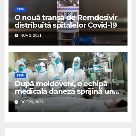
ȘTIRI
O nouă tranșă de Remdesivir
distribuită spitalelor Covid-19
NOV 2, 2021
ȘTIRI
După moldoveni, o echipă
medicală daneză sprijină un
spital românesc
OCT 29, 2021