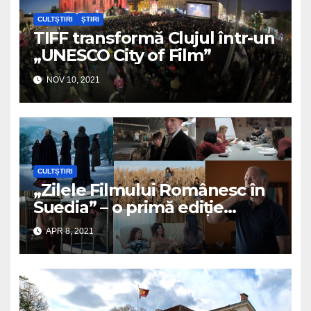
CULTȘTIRI
ȘTIRI
TIFF transformă Clujul într-un
„UNESCO City of Film”
NOV 10, 2021
CULTȘTIRI
„Zilele Filmului Românesc în
Suedia” – o primă ediție
online
APR 8, 2021