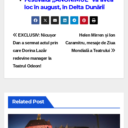
loc în august, în Delta Dunării
Post navigation
EXCLUSIV: Nicușor
Helen Mirren și Ion
Dan a semnat actul prin
Caramitru, mesaje de Ziua
care Dorina Lazăr
Mondială a Teatrului
redevine manager la
Teatrul Odeon!
Related Post