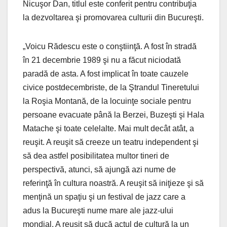
Nicuşor Dan, titlul este conferit pentru contribuţia
la dezvoltarea şi promovarea culturii din Bucureşti.
„Voicu Rădescu este o conştiinţă. A fost în stradă
în 21 decembrie 1989 şi nu a făcut niciodată
paradă de asta. A fost implicat în toate cauzele
civice postdecembriste, de la Ştrandul Tineretului
la Roşia Montană, de la locuinţe sociale pentru
persoane evacuate până la Berzei, Buzeşti şi Hala
Matache şi toate celelalte. Mai mult decât atât, a
reuşit. A reuşit să creeze un teatru independent şi
să dea astfel posibilitatea multor tineri de
perspectivă, atunci, să ajungă azi nume de
referinţă în cultura noastră. A reuşit să iniţieze şi să
menţină un spaţiu şi un festival de jazz care a
adus la Bucureşti nume mare ale jazz-ului
mondial. A reuşit să ducă actul de cultură la un