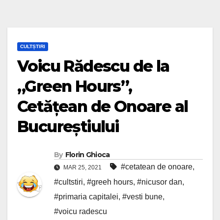
CULTȘTIRI
Voicu Rădescu de la
„Green Hours”,
Cetățean de Onoare al
Bucureștiului
By
Florin Ghioca
#cetatean de onoare
,
MAR 25, 2021
#cultstiri
,
#greeh hours
,
#nicusor dan
,
#primaria capitalei
,
#vesti bune
,
#voicu radescu