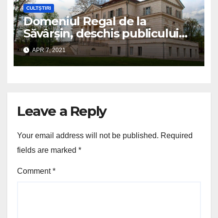
CULTȘTIRI
Domeniul Regal de la
Săvârșin, deschis publicului
de la 1 mai
APR 7, 2021
Leave a Reply
Your email address will not be published.
Required
fields are marked
*
Comment
*