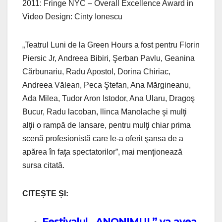
2011: Fringe NYC – Overall Excellence Award in
Video Design: Cinty Ionescu
„Teatrul Luni de la Green Hours a fost pentru Florin
Piersic Jr, Andreea Bibiri, Şerban Pavlu, Geanina
Cărbunariu, Radu Apostol, Dorina Chiriac,
Andreea Vălean, Peca Ştefan, Ana Mărgineanu,
Ada Milea, Tudor Aron Istodor, Ana Ularu, Dragoş
Bucur, Radu lacoban, llinca Manolache şi mulţi
alţii o rampă de lansare, pentru mulţi chiar prima
scenă profesionistă care le-a oferit şansa de a
apărea în faţa spectatorilor”, mai menţionează
sursa citată.
CITEȘTE ȘI:
Festivalul „ANONIMUL” va avea