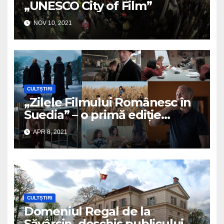
„UNESCO City of Film”
NOV 10, 2021
CULTȘTIRI
„Zilele Filmului Românesc în
Suedia” – o primă ediție
online
APR 8, 2021
CULTȘTIRI
Domeniul Regal de la
Săvârșin, deschis publicului