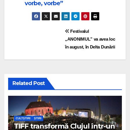
vorbe, vorbe”
Post navigation
Festivalul
„ANONIMUL” va avea loc
în august, în Delta Dunării
Related Post
CULTȘTIRI
ȘTIRI
TIFF transformă Clujul într-un