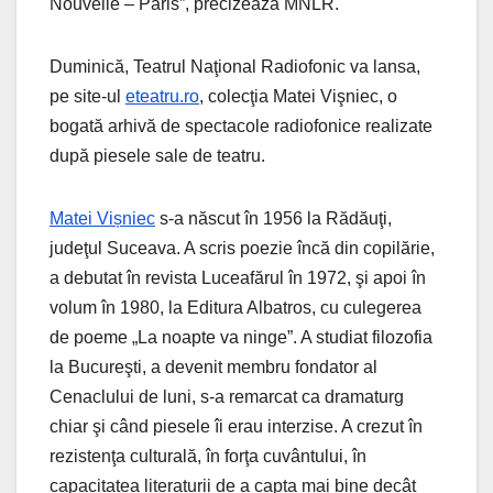
Nouvelle – Paris”, precizează MNLR.
Duminică, Teatrul Naţional Radiofonic va lansa,
pe site-ul
eteatru.ro
, colecţia Matei Vişniec, o
bogată arhivă de spectacole radiofonice realizate
după piesele sale de teatru.
Matei Vișniec
s-a născut în 1956 la Rădăuţi,
judeţul Suceava. A scris poezie încă din copilărie,
a debutat în revista Luceafărul în 1972, şi apoi în
volum în 1980, la Editura Albatros, cu culegerea
de poeme „La noapte va ninge”. A studiat filozofia
la Bucureşti, a devenit membru fondator al
Cenaclului de luni, s-a remarcat ca dramaturg
chiar şi când piesele îi erau interzise. A crezut în
rezistenţa culturală, în forţa cuvântului, în
capacitatea literaturii de a capta mai bine decât