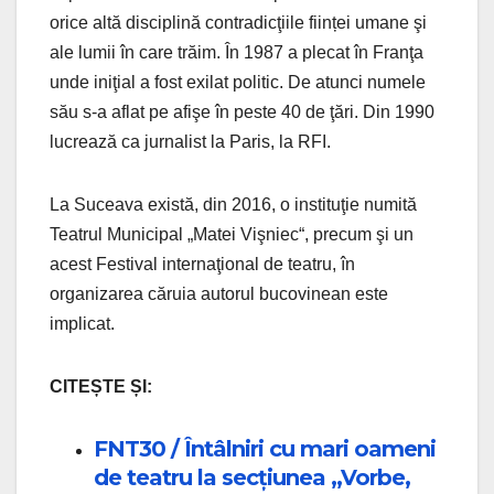
orice altă disciplină contradicţiile ființei umane şi
ale lumii în care trăim. În 1987 a plecat în Franţa
unde iniţial a fost exilat politic. De atunci numele
său s-a aflat pe afişe în peste 40 de ţări. Din 1990
lucrează ca jurnalist la Paris, la RFI.
La Suceava există, din 2016, o instituţie numită
Teatrul Municipal „Matei Vişniec“, precum şi un
acest Festival internaţional de teatru, în
organizarea căruia autorul bucovinean este
implicat.
CITEȘTE ȘI:
FNT30 / Întâlniri cu mari oameni
de teatru la secțiunea „Vorbe,