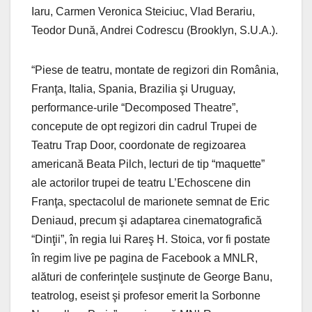
Iaru, Carmen Veronica Steiciuc, Vlad Berariu,
Teodor Dună, Andrei Codrescu (Brooklyn, S.U.A.).
“Piese de teatru, montate de regizori din România,
Franţa, Italia, Spania, Brazilia şi Uruguay,
performance-urile “Decomposed Theatre”,
concepute de opt regizori din cadrul Trupei de
Teatru Trap Door, coordonate de regizoarea
americană Beata Pilch, lecturi de tip “maquette”
ale actorilor trupei de teatru L’Echoscene din
Franţa, spectacolul de marionete semnat de Eric
Deniaud, precum şi adaptarea cinematografică
“Dinţii”, în regia lui Rareş H. Stoica, vor fi postate
în regim live pe pagina de Facebook a MNLR,
alături de conferinţele susţinute de George Banu,
teatrolog, eseist şi profesor emerit la Sorbonne