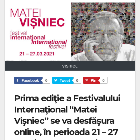
visniec
Facebook
0
Tweet
0
Pin
0
Prima ediţie a Festivalului
Internaţional “Matei
Vişniec” se va desfăşura
online, în perioada 21 – 27