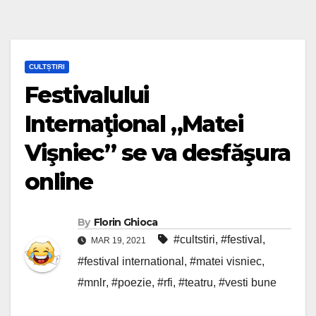
CULTȘTIRI
Festivalului
Internaţional „Matei
Vişniec” se va desfăşura
online
By
Florin Ghioca
#cultstiri
,
#festival
,
MAR 19, 2021
#festival international
,
#matei visniec
,
#mnlr
,
#poezie
,
#rfi
,
#teatru
,
#vesti bune