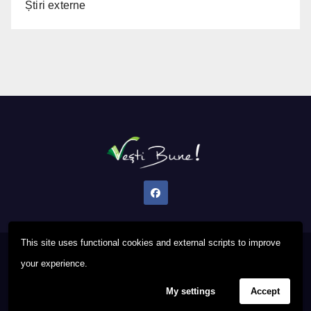
Știri externe
This site uses functional cookies and external scripts to improve
Proudly powered by WordPress
|
Theme: Newsup by
Themeansar
.
your experience.
My settings
Accept
Privacy Policy
FAQ