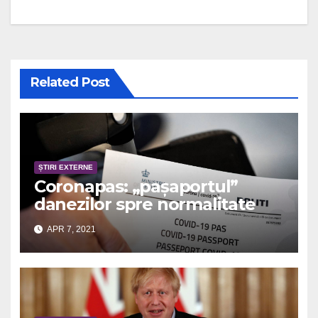
Related Post
ȘTIRI EXTERNE
Coronapas: „pașaportul”
danezilor spre normalitate
APR 7, 2021