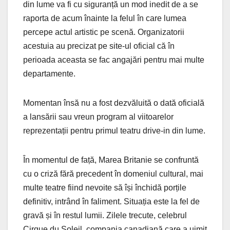
din lume va fi cu siguranță un mod inedit de a se
raporta de acum înainte la felul în care lumea
percepe actul artistic pe scenă. Organizatorii
acestuia au precizat pe site-ul oficial că în
perioada aceasta se fac angajări pentru mai multe
departamente.
Momentan însă nu a fost dezvăluită o dată oficială
a lansării sau vreun program al viitoarelor
reprezentații pentru primul teatru drive-in din lume.
În momentul de față, Marea Britanie se confruntă
cu o criză fără precedent în domeniul cultural, mai
multe teatre fiind nevoite să își închidă porțile
definitiv, intrând în faliment. Situația este la fel de
gravă și în restul lumii. Zilele trecute, celebrul
Cirque du Soleil, compania canadiană care a uimit