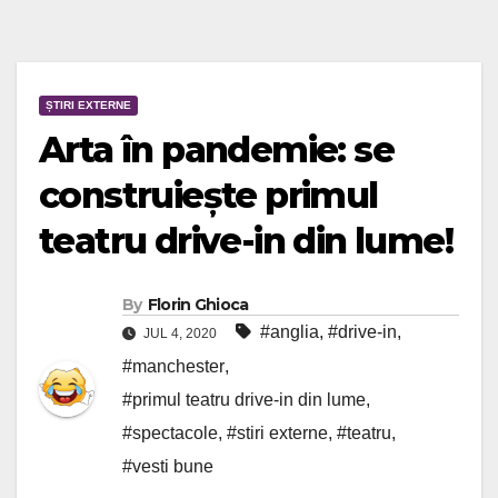
ȘTIRI EXTERNE
Arta în pandemie: se
construiește primul
teatru drive-in din lume!
By
Florin Ghioca
#anglia
,
#drive-in
,
JUL 4, 2020
#manchester
,
#primul teatru drive-in din lume
,
#spectacole
,
#stiri externe
,
#teatru
,
#vesti bune