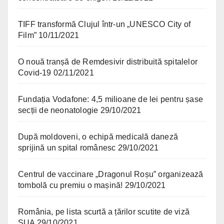
TIFF transformă Clujul într-un „UNESCO City of
Film”
10/11/2021
O nouă tranșă de Remdesivir distribuită spitalelor
Covid-19
02/11/2021
Fundația Vodafone: 4,5 milioane de lei pentru șase
secții de neonatologie
29/10/2021
După moldoveni, o echipă medicală daneză
sprijină un spital românesc
29/10/2021
Centrul de vaccinare „Dragonul Roșu” organizează
tombolă cu premiu o mașină!
29/10/2021
România, pe lista scurtă a țărilor scutite de viză
SUA
29/10/2021