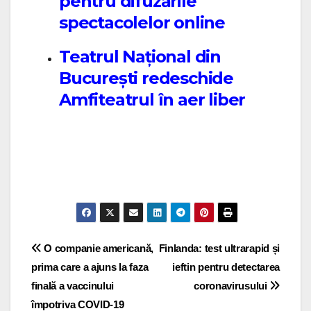
pentru difuzările
spectacolelor online
Teatrul Național din
București redeschide
Amfiteatrul în aer liber
Post navigation
O companie americană,
Finlanda: test ultrarapid și
prima care a ajuns la faza
ieftin pentru detectarea
finală a vaccinului
coronavirusului
împotriva COVID-19