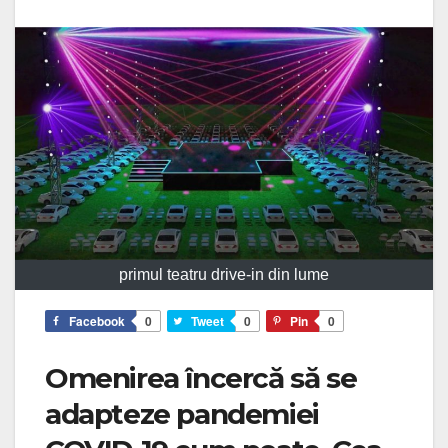
primul teatru drive-in din lume
Facebook
0
Tweet
0
Pin
0
Omenirea încercă să se
adapteze pandemiei