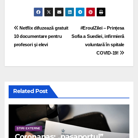
Post navigation
Netflix difuzează gratuit
#EroulZilei – Prințesa
10 documentare pentru
Sofia a Suediei, infirmieră
profesori şi elevi
voluntară în spitale
COVID-19!
Related Post
ȘTIRI EXTERNE
Coronapas: „pașaportul”