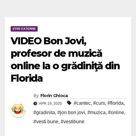
ȘTIRI EXTERNE
VIDEO Bon Jovi,
profesor de muzică
online la o grădiniţă din
Florida
By
Florin Ghioca
#cantec
,
#curs
,
#florida
,
APR 19, 2020
#gradinita
,
#jon bon jovi
,
#muzica
,
#online
,
#vesti bune
,
#vestibune