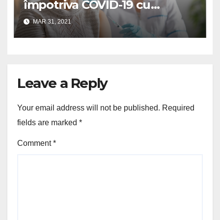
împotriva COVID-19 cu
ambele doze nu transmit
MAR 31, 2021
coronavirusul
Leave a Reply
Your email address will not be published.
Required
fields are marked
*
Comment
*