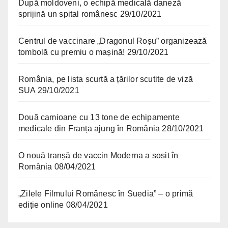
După moldoveni, o echipă medicală daneză
sprijină un spital românesc
29/10/2021
Centrul de vaccinare „Dragonul Roșu” organizează
tombolă cu premiu o mașină!
29/10/2021
România, pe lista scurtă a țărilor scutite de viză
SUA
29/10/2021
Două camioane cu 13 tone de echipamente
medicale din Franța ajung în România
28/10/2021
O nouă tranșă de vaccin Moderna a sosit în
România
08/04/2021
„Zilele Filmului Românesc în Suedia” – o primă
ediție online
08/04/2021