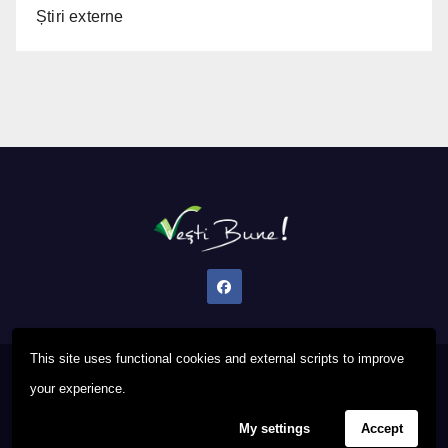
Știri externe
This site uses functional cookies and external scripts to improve
Proudly powered by WordPress
|
Theme: Newsup by
Themeansar
.
your experience.
My settings
Accept
Privacy Policy
FAQ