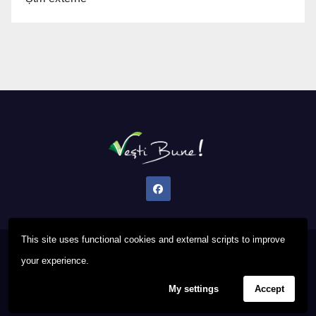
This site uses functional cookies and external scripts to improve
Proudly powered by WordPress
|
Theme: Newsup by
Themeansar
.
your experience.
My settings
Accept
Privacy Policy
FAQ