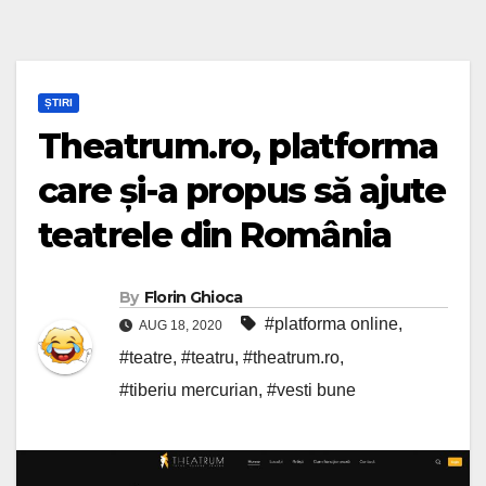
ȘTIRI
Theatrum.ro, platforma
care și-a propus să ajute
teatrele din România
By
Florin Ghioca
#platforma online
,
AUG 18, 2020
#teatre
,
#teatru
,
#theatrum.ro
,
#tiberiu mercurian
,
#vesti bune