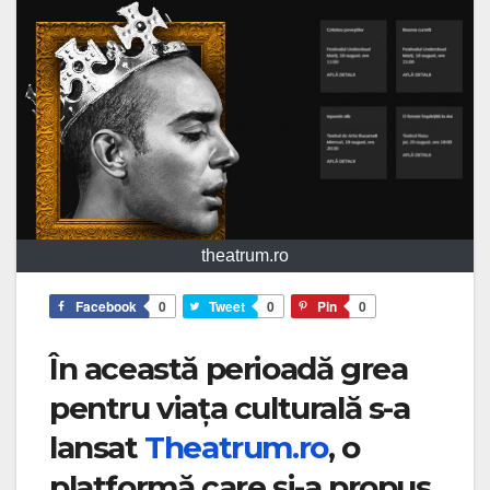
theatrum.ro
Facebook
0
Tweet
0
Pin
0
În această perioadă grea
pentru viața culturală s-a
lansat
Theatrum.ro
, o
platformă care și-a propus