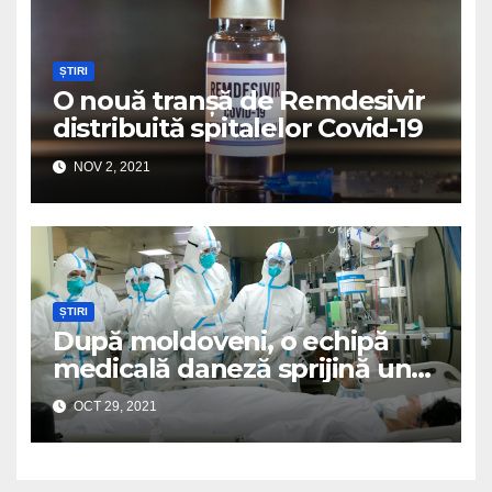
ȘTIRI
O nouă tranșă de Remdesivir
distribuită spitalelor Covid-19
NOV 2, 2021
ȘTIRI
După moldoveni, o echipă
medicală daneză sprijină un
spital românesc
OCT 29, 2021