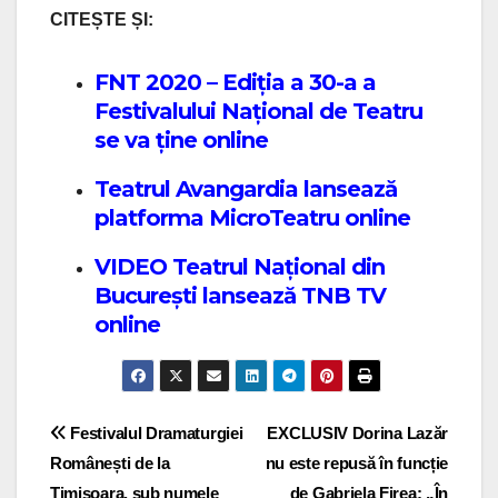
CITEȘTE ȘI:
FNT 2020 – Ediția a 30-a a
Festivalului Național de Teatru
se va ține online
Teatrul Avangardia lansează
platforma MicroTeatru online
VIDEO Teatrul Național din
București lansează TNB TV
online
Post navigation
Festivalul Dramaturgiei
EXCLUSIV Dorina Lazăr
Românești de la
nu este repusă în funcție
Timișoara, sub numele
de Gabriela Firea: „În