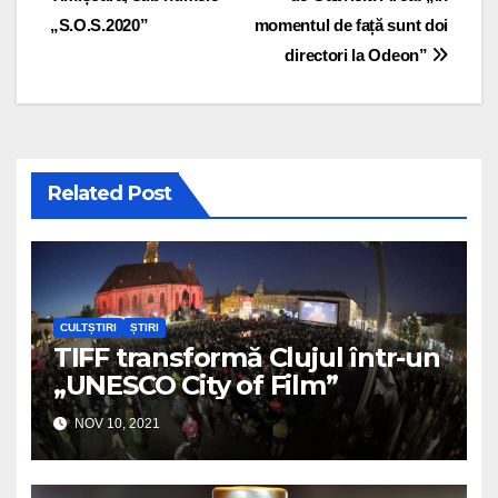
„S.O.S.2020”
momentul de față sunt doi
directori la Odeon”
Related Post
CULTȘTIRI
ȘTIRI
TIFF transformă Clujul într-un
„UNESCO City of Film”
NOV 10, 2021