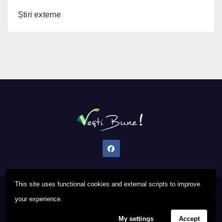
Știri externe
This site uses functional cookies and external scripts to improve
Proudly powered by WordPress
|
Theme: Newsup by
Themeansar
.
your experience.
My settings
Accept
Privacy Policy
FAQ