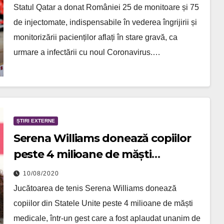
Statul Qatar a donat României 25 de monitoare și 75
de injectomate, indispensabile în vederea îngrijirii și
monitorizării pacienților aflați în stare gravă, ca
urmare a infectării cu noul Coronavirus.…
ȘTIRI EXTERNE
Serena Williams donează copiilor
peste 4 milioane de măști
medicale
10/08/2020
Jucătoarea de tenis Serena Williams donează
copiilor din Statele Unite peste 4 milioane de măști
medicale, într-un gest care a fost aplaudat unanim de