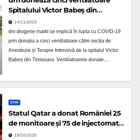
dm donează cinci ventilatoare
Spitalului Victor Babeș din
Timișoara
14/11/2020
dm drogerie markt se implică în lupta cu COVID-19
prin donația a cinci ventilatoare către secția de
Anestezie și Terapie Intensivă de la spitalul Victor
Babeș din Timișoara. Ventilatoarele donate…
ȘTIRI
Statul Qatar a donat României 25
de monitoare și 75 de injectomate
pentru ATI
19/10/2020