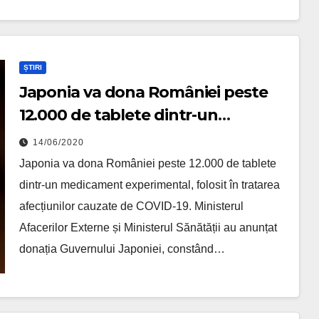
ȘTIRI
Japonia va dona României peste
12.000 de tablete dintr-un
medicament experimental anti-
14/06/2020
COVID-19
Japonia va dona României peste 12.000 de tablete
dintr-un medicament experimental, folosit în tratarea
afecțiunilor cauzate de COVID-19. Ministerul
Afacerilor Externe și Ministerul Sănătății au anunțat
donația Guvernului Japoniei, constând…