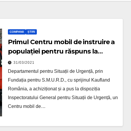
COMPANII
ȘTIRI
Primul Centru mobil de instruire a
populației pentru răspuns la
situații de urgență
31/03/2021
Departamentul pentru Situații de Urgență, prin
Fundația pentru S.M.U.R.D., cu sprijinul Kaufland
România, a achiziționat și a pus la dispoziția
Inspectoratului General pentru Situații de Urgență, un
Centru mobil de…