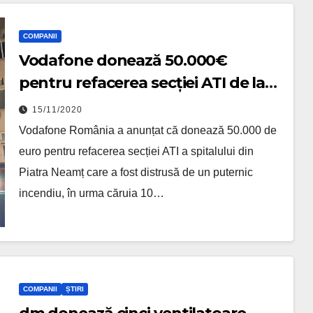
COMPANII
Vodafone donează 50.000€
pentru refacerea secției ATI de la
Piatra Neamț
15/11/2020
Vodafone România a anunțat că donează 50.000 de
euro pentru refacerea secției ATI a spitalului din
Piatra Neamț care a fost distrusă de un puternic
incendiu, în urma căruia 10…
COMPANII
ȘTIRI