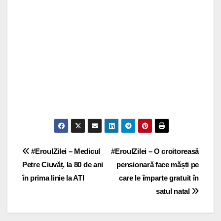
Post navigation
#EroulZilei – Medicul
#EroulZilei – O croitoreasă
Petre Ciuvăț, la 80 de ani
pensionară face măști pe
în prima linie la ATI
care le împarte gratuit în
satul natal