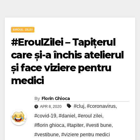
EROUL ZILEI
#EroulZilei – Tapițerul
care și-a închis atelierul
și face viziere pentru
medici
By
Florin Ghioca
#cluj
,
#coronavirus
,
APR 8, 2020
#covid-19
,
#daniel
,
#eroul zilei
,
#florin ghioca
,
#tapiter
,
#vesti bune
,
#vestibune
,
#viziere pentru medici