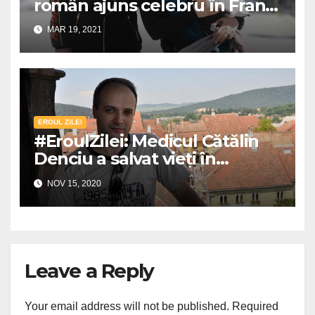
român ajuns celebru în Franța
pentru fapte bune!
MAR 19, 2021
EROUL ZILEI
#EroulZilei: Medicul Cătălin
Denciu a salvat vieți în
incendiul din Piatra Neamț
NOV 15, 2020
Leave a Reply
Your email address will not be published.
Required