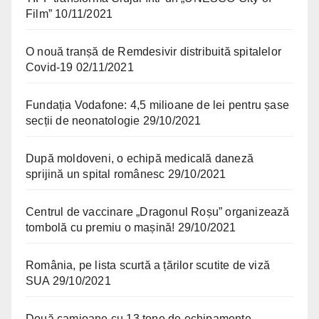
Film”
10/11/2021
O nouă tranșă de Remdesivir distribuită spitalelor
Covid-19
02/11/2021
Fundația Vodafone: 4,5 milioane de lei pentru șase
secții de neonatologie
29/10/2021
După moldoveni, o echipă medicală daneză
sprijină un spital românesc
29/10/2021
Centrul de vaccinare „Dragonul Roșu” organizează
tombolă cu premiu o mașină!
29/10/2021
România, pe lista scurtă a țărilor scutite de viză
SUA
29/10/2021
Două camioane cu 13 tone de echipamente