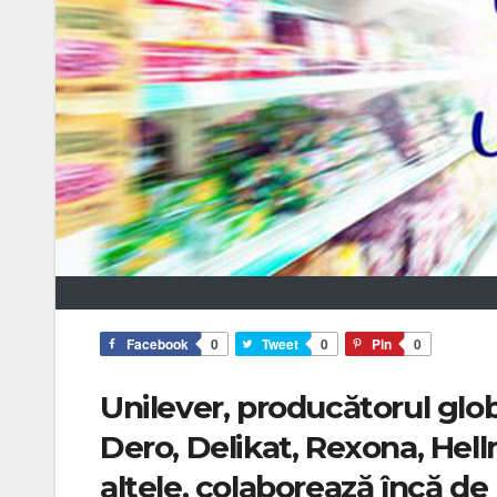
Facebook
0
Tweet
0
Pin
0
Unilever, producătorul glo
Dero, Delikat, Rexona, Hel
altele, colaborează încă de