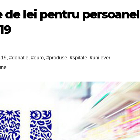
e de lei pentru persoane
19
-19
,
#donatie
,
#euro
,
#produse
,
#spitale
,
#unilever
,
une