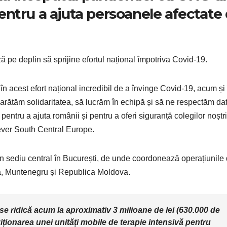
 pentru a ajuta persoanele afectate
 pe deplin să sprijine efortul național împotriva Covid-19.
 în acest efort național incredibil de a învinge Covid-19, acum și 
 arătăm solidaritatea, să lucrăm în echipă și să ne respectăm da
pentru a ajuta românii și pentru a oferi siguranță colegilor noștri
ver South Central Europe.
 un sediu central în București, de unde coordonează operațiunile
ia, Muntenegru și Republica Moldova.
 se ridică acum la aproximativ 3 milioane de lei (630.000 de
iționarea unei unități mobile de terapie intensivă pentru