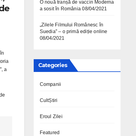
O nouă tranșă de vaccin Moderna
 de
a sosit în România
08/04/2021
„Zilele Filmului Românesc în
Suedia” – o primă ediție online
08/04/2021
în
toria
Categories
”, a
Companii
 de
CultȘtiri
Eroul Zilei
Featured