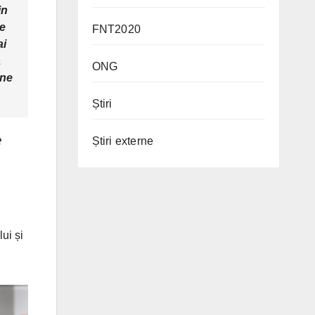
in
de
FNT2020
ai
a
ONG
ine
Știri
e
Știri externe
ui și