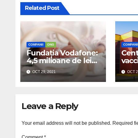
Related Post
COMPANII
ONG
COMPANI
Fundația Vodafone:
Cent
4,5 milioane de lei
vacc
pentru șase secții
„Dra
OCT 29, 2021
OCT 2
de neonatologie
orga
tomb
o ma
Leave a Reply
Your email address will not be published.
Required fi
Comment
*