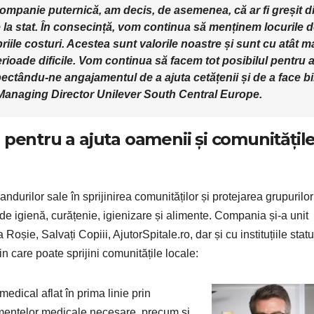
ompanie puternică, am decis, de asemenea, că ar fi greșit d
 la stat. În consecință, vom continua să menținem locurile 
ile costuri. Acestea sunt valorile noastre și sunt cu atât m
ioade dificile. Vom continua să facem tot posibilul pentru 
pectându-ne angajamentul de a ajuta cetățenii și de a face b
Managing Director Unilever South Central Europe.
 pentru a ajuta oamenii și comunitățil
ndurilor sale în sprijinirea comunităților și protejarea grupurilor
de igienă, curățenie, igienizare și alimente. Compania și-a unit
șie, Salvați Copiii, AjutorSpitale.ro, dar și cu instituțiile statul
rin care poate sprijini comunitățile locale:
edical aflat în prima linie prin
amentelor medicale necesare, precum și