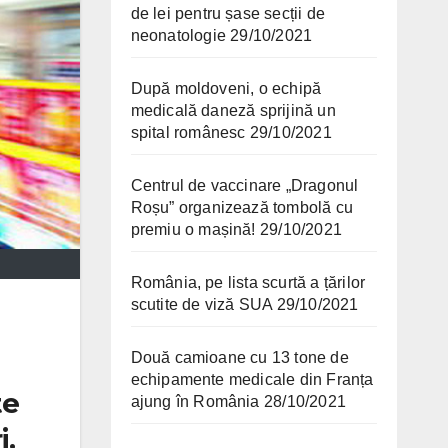
de lei pentru șase secții de
neonatologie
29/10/2021
După moldoveni, o echipă
medicală daneză sprijină un
spital românesc
29/10/2021
Centrul de vaccinare „Dragonul
Roșu” organizează tombolă cu
premiu o mașină!
29/10/2021
România, pe lista scurtă a țărilor
scutite de viză SUA
29/10/2021
Două camioane cu 13 tone de
echipamente medicale din Franța
te
ajung în România
28/10/2021
i,