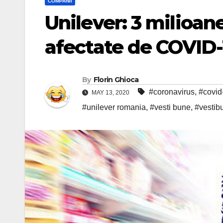
COMPANII
Unilever: 3 milioan
afectate de COVID-
By
Florin Ghioca
#coronavirus
,
#covid
MAY 13, 2020
#unilever romania
,
#vesti bune
,
#vestib