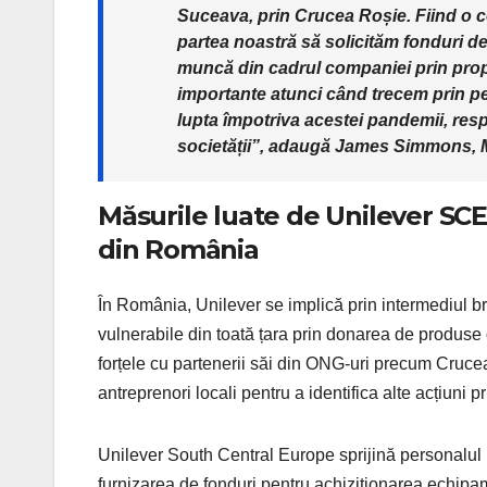
Suceava, prin Crucea Roșie. Fiind o c
partea noastră să solicităm fonduri de
muncă din cadrul companiei prin propri
importante atunci când trecem prin per
lupta împotriva acestei pandemii, res
societății”, adaugă James Simmons, 
Măsurile luate de Unilever SCE
din România
În România, Unilever se implică prin intermediul bra
vulnerabile din toată țara prin donarea de produse 
forțele cu partenerii săi din ONG-uri precum Crucea Ro
antreprenori locali pentru a identifica alte acțiuni p
Unilever South Central Europe sprijină personalul m
furnizarea de fonduri pentru achiziționarea echip