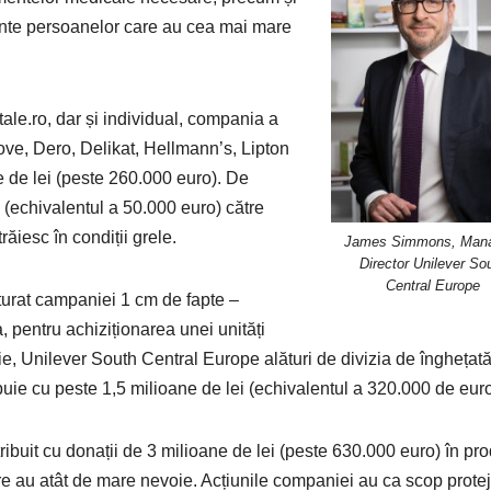
mente persoanelor care au cea mai mare
tale.ro, dar și individual, compania a
ove, Dero, Delikat, Hellmann’s, Lipton
e de lei (peste 260.000 euro). De
echivalentul a 50.000 euro) către
trăiesc în condiții grele.
James Simmons, Mana
Director Unilever So
Central Europe
urat campaniei 1 cm de fapte –
 pentru achiziționarea unei unități
ie, Unilever South Central Europe alături de divizia de înghețată
uie cu peste 1,5 milioane de lei (echivalentul a 320.000 de euro
ibuit cu donații de 3 milioane de lei (peste 630.000 euro) în pr
re au atât de mare nevoie. Acțiunile companiei au ca scop prote