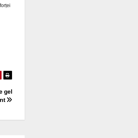
forței
e gel
ant