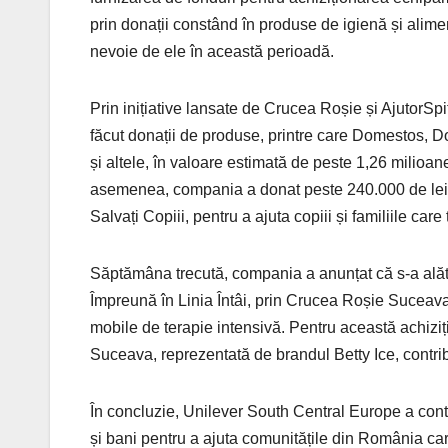
prin donații constând în produse de igienă și ali
nevoie de ele în această perioadă.
Prin inițiative lansate de Crucea Roșie și AjutorSpi
făcut donații de produse, printre care Domestos, D
și altele, în valoare estimată de peste 1,26 milioan
asemenea, compania a donat peste 240.000 de lei (
Salvați Copiii, pentru a ajuta copiii și familiile care 
Săptămâna trecută, compania a anunțat că s-a alăt
Împreună în Linia Întâi, prin Crucea Roșie Suceava,
mobile de terapie intensivă. Pentru această achiziț
Suceava, reprezentată de brandul Betty Ice, contrib
În concluzie, Unilever South Central Europe a contr
și bani pentru a ajuta comunitățile din România ca