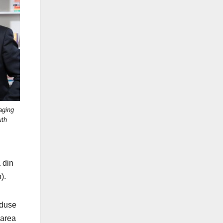
ging
uth
 din
).
oduse
jarea