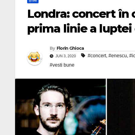
ȘTIRI
Londra: concert în
prima linie a lupte
By
Florin Ghioca
#concert
,
#enescu
,
#i
JUN 3, 2020
#vesti bune