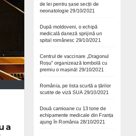
de lei pentru șase secții de
neonatologie
29/10/2021
După moldoveni, o echipă
medicală daneză sprijină un
spital românesc
29/10/2021
Centrul de vaccinare „Dragonul
Roșu” organizează tombolă cu
premiu o mașină!
29/10/2021
România, pe lista scurtă a țărilor
scutite de viză SUA
29/10/2021
Două camioane cu 13 tone de
echipamente medicale din Franța
ajung în România
28/10/2021
u a