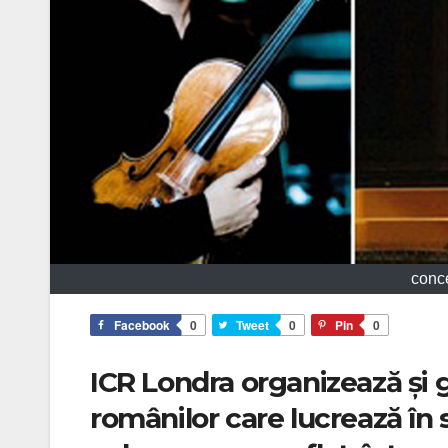
conce
Facebook
0
Tweet
0
Pin
0
ICR Londra organizează și 
românilor care lucrează în 