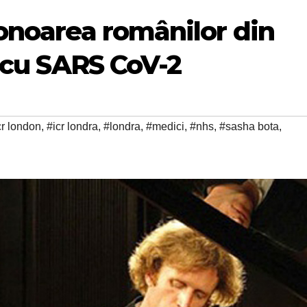
 onoarea românilor din
i cu SARS CoV-2
cr london
,
#icr londra
,
#londra
,
#medici
,
#nhs
,
#sasha bota
,