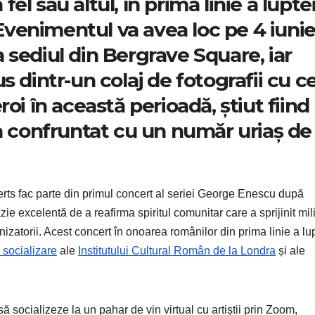
 fel sau altul, în prima linie a lupte
venimentul va avea loc pe 4 iunie
la sediul din Bergrave Square, iar
 dintr-un colaj de fotografii cu ce
oi în această perioadă, știut fiind
-a confruntat cu un număr uriaș de
rts fac parte din primul concert al seriei George Enescu după
ie excelentă de a reafirma spiritul comunitar care a sprijinit mi
atorii. Acest concert în onoarea românilor din prima linie a lup
 socializare
ale
Institutului Cultural Român de la Londra
și ale
 socializeze la un pahar de vin virtual cu artiștii prin Zoom,