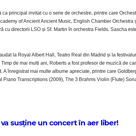
a principal invitat cu o serie de orchestre, printre care Orches
 Academy of Ancient Ancient Music, English Chamber Orchestra ș
cu directorii LSO și Sf. Martin în orchestra Fields. Sascha est
udat la Royal Albert Hall, Teatro Real din Madrid și la festivalur
imp de mai mulți ani, Roberts a fost profesor de muzică de c
 A înregistrat mai multe albume apreciate, printre care Goldber
nal Piano Transcriptions (2009), The 3 Brahms Violin (Flute) Son
va susține un concert în aer liber!