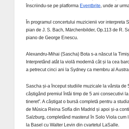
înscriindu-se pe platforma
Eventbrite
, unde ar urm
În programul concertului muzicienii vor interpreta S
pian de J. S. Bach, Märchenbilder, Op.113 de R. S
piano de George Enescu.
Alexandru-Mihai (Sascha) Bota s-a născut la Timișo
Interpretând atât la violă modernă cât și la cea ba
a petrecut cinci ani la Sydney ca membru al Austr
Sascha și-a început studiile muzicale la vârsta de 5 
câștigând premiul întâi timp de 5 ani consecutivi
tineret”. A câștigat o bursă completă pentru a stu
de Música Reina Sofía din Madrid și apoi și-a cont
Salzburg, completând masterul în Solo Viola cum la
la Basel cu Walter Levin din cvartetul LaSalle.