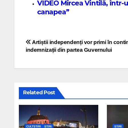
VIDEO Mircea Vintilă, într-u
canapea”
Post navigation
Artiștii independenți vor primi în cont
indemnizații din partea Guvernului
Related Post
CULTȘTIRI
ȘTIRI
ȘTIRI