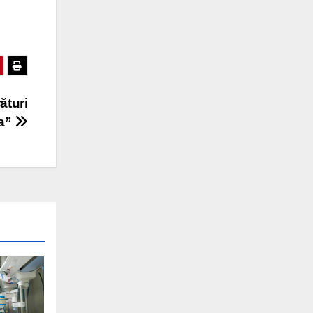
ături
ta”