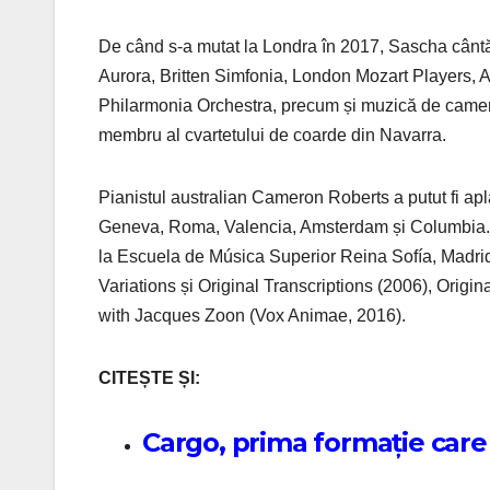
De când s-a mutat la Londra în 2017, Sascha cântă c
Aurora, Britten Simfonia, London Mozart Players,
Philarmonia Orchestra, precum și muzică de cameră 
membru al cvartetului de coarde din Navarra.
Pianistul australian Cameron Roberts a putut fi apla
Geneva, Roma, Valencia, Amsterdam și Columbia. T
la Escuela de Música Superior Reina Sofía, Madrid.
Variations și Original Transcriptions (2006), Origi
with Jacques Zoon (Vox Animae, 2016).
CITEȘTE ȘI:
Cargo, prima formație care 