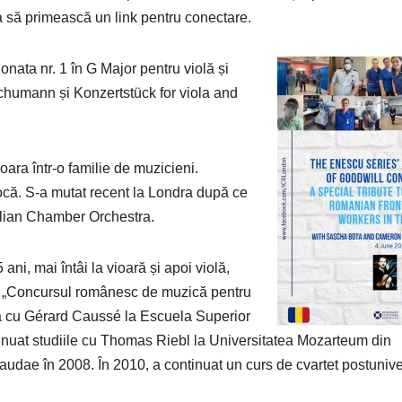
a să primească un link pentru conectare.
onata nr. 1 în G Major pentru violă și
chumann și Konzertstück for viola and
ara într-o familie de muzicieni.
rocă. S-a mutat recent la Londra după ce
alian Chamber Orchestra.
ani, mai întâi la vioară și apoi violă,
 la „Concursul românesc de muzică pentru
dia cu Gérard Caussé la Escuela Superior
inuat studiile cu Thomas Riebl la Universitatea Mozarteum din
udae în 2008. În 2010, a continuat un curs de cvartet postunive