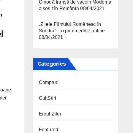
i
O nouă tranșă de vaccin Moderna
a sosit în România
08/04/2021
,
„Zilele Filmului Românesc în
Suedia” – o primă ediție online
i
08/04/2021
Categories
Companii
lioane
tei
CultȘtiri
Eroul Zilei
Featured