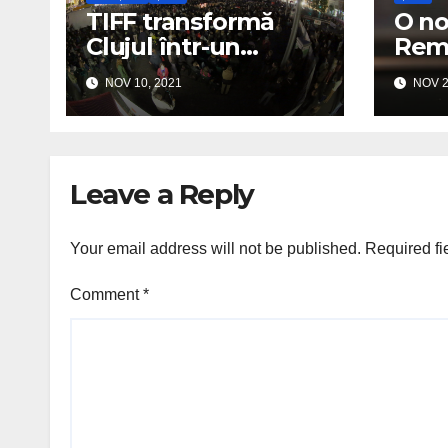
TIFF transformă
O no
Clujul într-un
Remd
„UNESCO City of
distr
NOV 10, 2021
NOV 2
Film”
Covi
Leave a Reply
Your email address will not be published.
Required fi
Comment
*