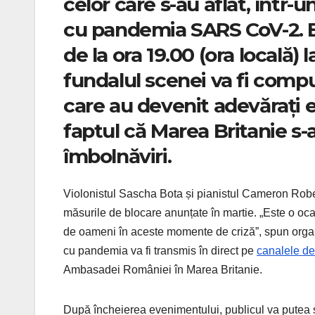
celor care s-au aflat, într-un
cu pandemia SARS CoV-2. E
de la ora 19.00 (ora locală) 
fundalul scenei va fi compus
care au devenit adevărați er
faptul că Marea Britanie s
îmbolnăviri.
Violonistul Sascha Bota și pianistul Cameron Robe
măsurile de blocare anunțate în martie. „Este o ocaz
de oameni în aceste momente de criză”, spun organiz
cu pandemia va fi transmis în direct pe
canalele de
Ambasadei României în Marea Britanie.
După încheierea evenimentului, publicul va putea să