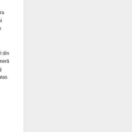
tra
i
e
i din
ameră
g
atas