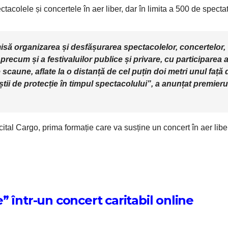
ctacolele și concertele în aer liber, dar în limita a 500 de spectat
isă organizarea și desfășurarea spectacolelor, concertelor,
 precum și a festivaluilor publice și privare, cu participarea 
 scaune, aflate la o distanță de cel puțin doi metri unul față 
ăștii de protecție în timpul spectacolului”, a anunțat premieru
ital Cargo, prima formație care va susține un concert în aer libe
 într-un concert caritabil online