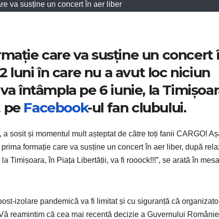
re va susține un concert în aer liber
mație care va susține un concert 
2 luni în care nu a avut loc niciun
va întâmpla pe 6 iunie, la Timișoar
t pe
Facebook
-ul fan clubului.
, a sosit și momentul mult așteptat de către toți fanii CARGO! Aș
 prima formație care va susține un concert în aer liber, după rel
a Timișoara, în Piața Libertății, va fi rooock!!!”, se arată în mesa
ost-izolare pandemică va fi limitat și cu siguranță că organizator
. Vă reamintim că cea mai recentă decizie a Guvernului Românie