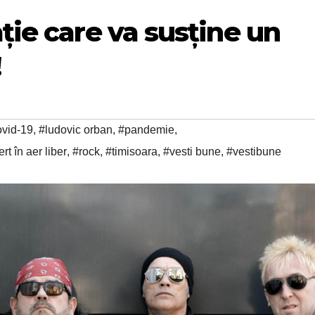
ție care va susține un
!
ovid-19
,
#ludovic orban
,
#pandemie
,
t în aer liber
,
#rock
,
#timisoara
,
#vesti bune
,
#vestibune