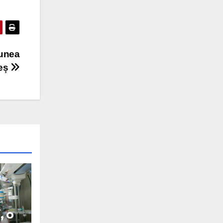
iunea
reș
, o