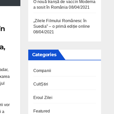
O nouă tranșă de vaccin Moderna
a sosit în România
08/04/2021
„Zilele Filmului Românesc în
în
Suedia” – o primă ediție online
08/04/2021
a,
Categories
adar,
Companii
axarea
jul
CultȘtiri
Eroul Zilei
ii vor
Featured
i a