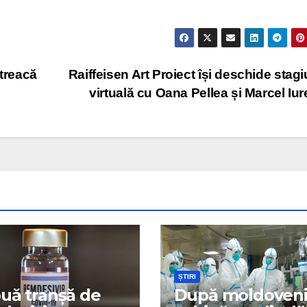
etreacă
Raiffeisen Art Proiect își deschide stag
virtuală cu Oana Pellea și Marcel Iu
ȘTIRI
uă tranșă de
După moldoveni