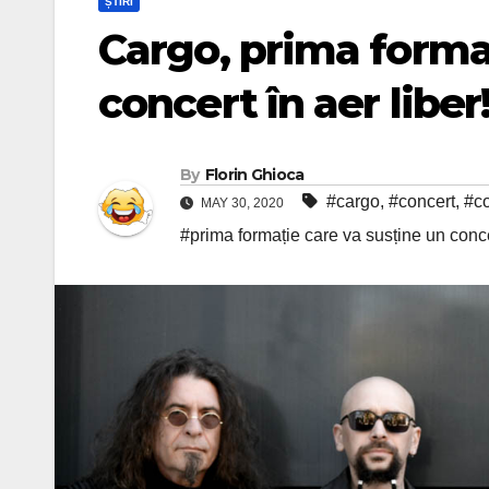
ȘTIRI
Cargo, prima forma
concert în aer liber
By
Florin Ghioca
#cargo
,
#concert
,
#c
MAY 30, 2020
#prima formație care va susține un concer