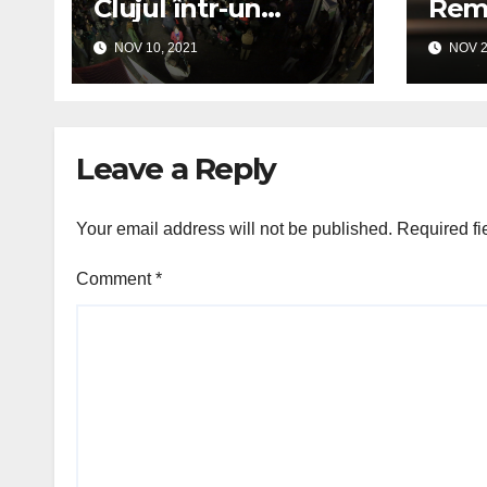
Clujul într-un
Remd
„UNESCO City of
distr
NOV 10, 2021
NOV 2
Film”
Covi
Leave a Reply
Your email address will not be published.
Required fi
Comment
*