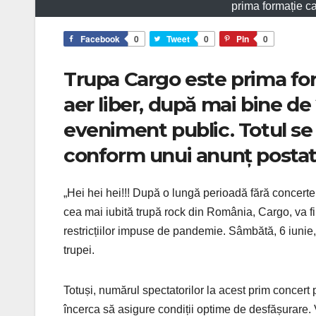
prima formație ca
Facebook
0
Tweet
0
Pin
0
Trupa Cargo este prima for
aer liber, după mai bine de 
eveniment public. Totul se 
conform unui anunț posta
„Hei hei hei!!! După o lungă perioadă fără concerte
cea mai iubită trupă rock din România, Cargo, va fi
restricțiilor impuse de pandemie. Sâmbătă, 6 iunie, l
trupei.
Totuși, numărul spectatorilor la acest prim concert p
încerca să asigure condiții optime de desfășurare