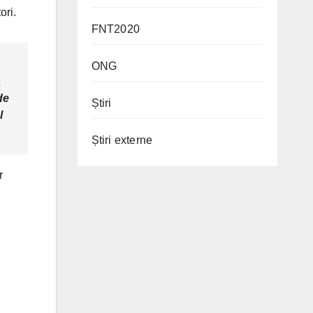
ori.
FNT2020
ONG
a
de
Știri
l
Știri externe
r