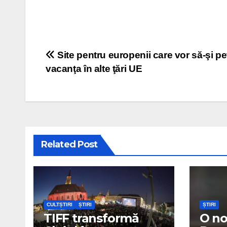
Post navigation
Site pentru europenii care vor să-şi p
vacanţa în alte ţări UE
Related Post
CULTȘTIRI
ȘTIRI
ȘTIRI
TIFF transformă
O no