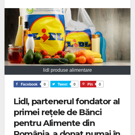
lidl produse alimentare
Facebook
0
Tweet
0
Pin
0
Lidl, partenerul fondator al
primei rețele de Bănci
pentru Alimente din
România, a donat numai în