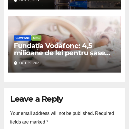
NOV 2, 2021
COMPANII
ONG
Fundația Vodafone: 4,5
milioane de lei pentru șase
secții de neonatologie
OCT 29, 2021
Leave a Reply
Your email address will not be published.
Required
fields are marked
*