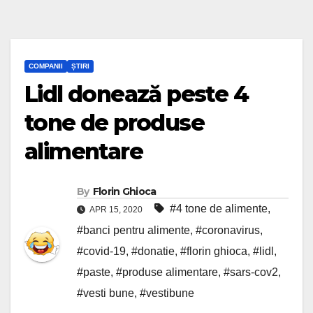
COMPANII
ȘTIRI
Lidl donează peste 4
tone de produse
alimentare
By
Florin Ghioca
#4 tone de alimente
,
APR 15, 2020
#banci pentru alimente
,
#coronavirus
,
#covid-19
,
#donatie
,
#florin ghioca
,
#lidl
,
#paste
,
#produse alimentare
,
#sars-cov2
,
#vesti bune
,
#vestibune