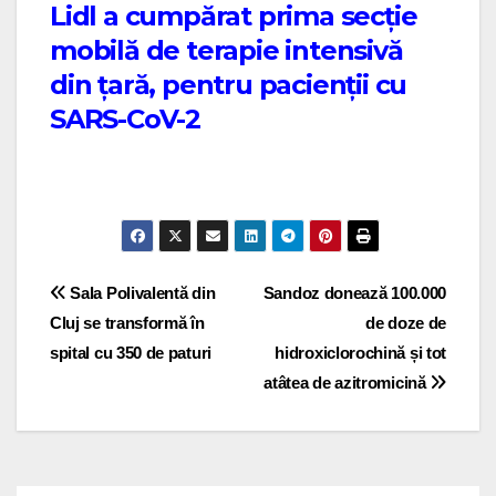
Lidl a cumpărat prima secție
mobilă de terapie intensivă
din țară, pentru pacienții cu
SARS-CoV-2
Post navigation
Sala Polivalentă din
Sandoz donează 100.000
Cluj se transformă în
de doze de
spital cu 350 de paturi
hidroxiclorochină și tot
atâtea de azitromicină