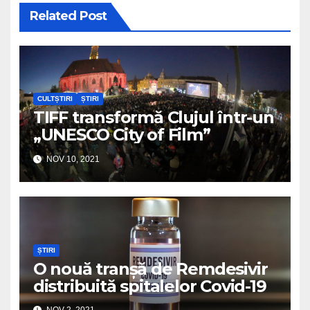
Related Post
CULTȘTIRI
ȘTIRI
TIFF transformă Clujul într-un
„UNESCO City of Film”
NOV 10, 2021
ȘTIRI
O nouă tranșă de Remdesivir
distribuită spitalelor Covid-19