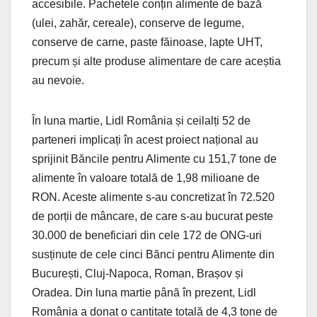
accesibile. Pachetele conțin alimente de bază
(ulei, zahăr, cereale), conserve de legume,
conserve de carne, paste făinoase, lapte UHT,
precum și alte produse alimentare de care aceștia
au nevoie.
În luna martie, Lidl România și ceilalți 52 de
parteneri implicați în acest proiect național au
sprijinit Băncile pentru Alimente cu 151,7 tone de
alimente în valoare totală de 1,98 milioane de
RON. Aceste alimente s-au concretizat în 72.520
de porții de mâncare, de care s-au bucurat peste
30.000 de beneficiari din cele 172 de ONG-uri
susținute de cele cinci Bănci pentru Alimente din
București, Cluj-Napoca, Roman, Brașov și
Oradea. Din luna martie până în prezent, Lidl
România a donat o cantitate totală de 4,3 tone de