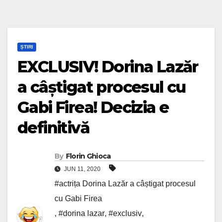
ȘTIRI
EXCLUSIV! Dorina Lazăr
a câștigat procesul cu
Gabi Firea! Decizia e
definitivă
By
Florin Ghioca
JUN 11, 2020
#actrița Dorina Lazăr a câștigat procesul
cu Gabi Firea
,
#dorina lazar
,
#exclusiv
,