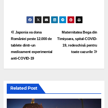
Post navigation
Japonia va dona
Maternitatea Bega din
României peste 12.000 de
Timișoara, spital-COVID-
tablete dintr-un
19, redeschisă pentru
medicament experimental
toate cazurile
anti-COVID-19
Related Post