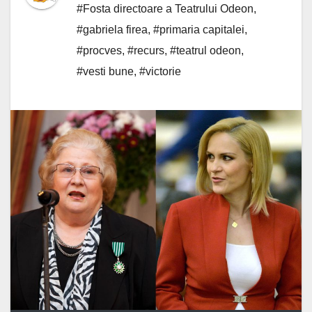
#Fosta directoare a Teatrului Odeon
,
#gabriela firea
,
#primaria capitalei
,
#procves
,
#recurs
,
#teatrul odeon
,
#vesti bune
,
#victorie