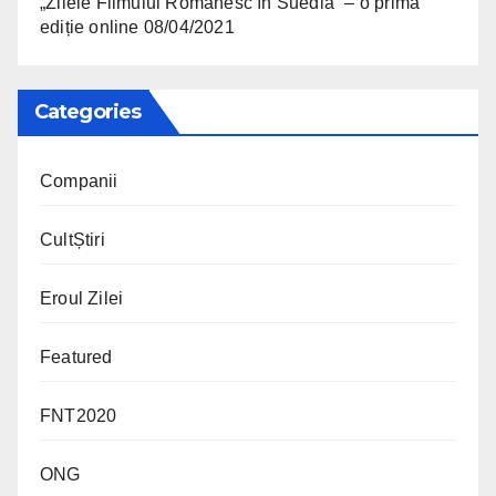
„Zilele Filmului Românesc în Suedia” – o primă
ediție online
08/04/2021
Categories
Companii
CultȘtiri
Eroul Zilei
Featured
FNT2020
ONG