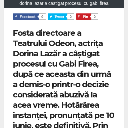
dorina lazar a castigat procesul cu gabi firea
Facebook
0
Tweet
0
Pin
0
Fosta directoare a
Teatrului Odeon, actrița
Dorina Lazăr a câștigat
procesul cu Gabi Firea,
după ce aceasta din urmă
a demis-o printr-o decizie
considerată abuzivă la
acea vreme. Hotărârea
instanței, pronunțată pe 10
iunie, este definitivă. Prin