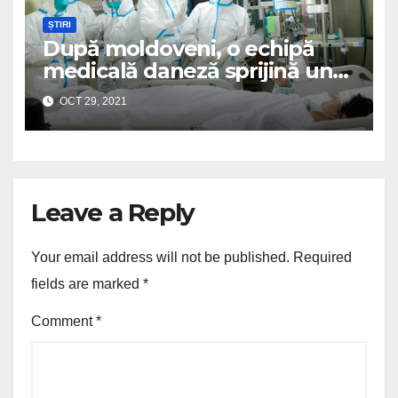
ȘTIRI
După moldoveni, o echipă
medicală daneză sprijină un
spital românesc
OCT 29, 2021
Leave a Reply
Your email address will not be published.
Required
fields are marked
*
Comment
*