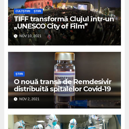
CULTȘTIRI
ȘTIRI
TIFF transformă Clujul într-un
„UNESCO City of Film”
NOV 10, 2021
ȘTIRI
O nouă tranșă de Remdesivir
distribuită spitalelor Covid-19
NOV 2, 2021