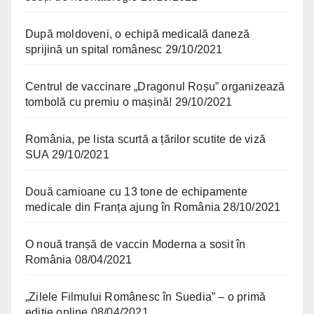
După moldoveni, o echipă medicală daneză
sprijină un spital românesc
29/10/2021
Centrul de vaccinare „Dragonul Roșu” organizează
tombolă cu premiu o mașină!
29/10/2021
România, pe lista scurtă a țărilor scutite de viză
SUA
29/10/2021
Două camioane cu 13 tone de echipamente
medicale din Franța ajung în România
28/10/2021
O nouă tranșă de vaccin Moderna a sosit în
România
08/04/2021
„Zilele Filmului Românesc în Suedia” – o primă
ediție online
08/04/2021