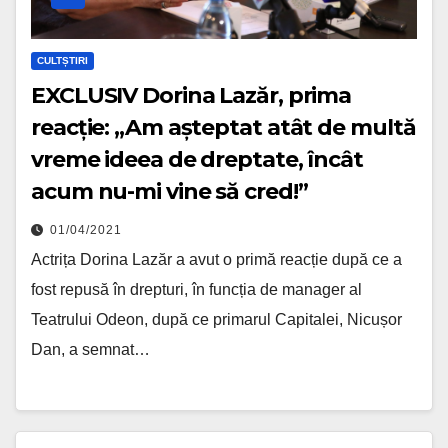
CULTȘTIRI
EXCLUSIV Dorina Lazăr, prima
reacție: „Am așteptat atât de multă
vreme ideea de dreptate, încât
acum nu-mi vine să cred!”
01/04/2021
Actrița Dorina Lazăr a avut o primă reacție după ce a
fost repusă în drepturi, în funcția de manager al
Teatrului Odeon, după ce primarul Capitalei, Nicușor
Dan, a semnat…