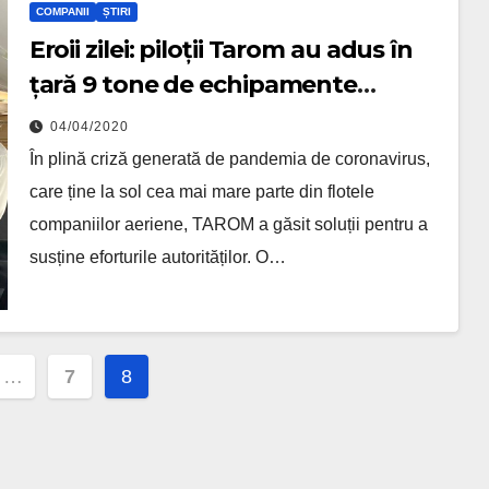
COMPANII
ȘTIRI
Eroii zilei: piloții Tarom au adus în
țară 9 tone de echipamente
medicale cu o aeronavă modificată
04/04/2020
În plină criză generată de pandemia de coronavirus,
care ține la sol cea mai mare parte din flotele
companiilor aeriene, TAROM a găsit soluții pentru a
susține eforturile autorităților. O…
agination
…
7
8