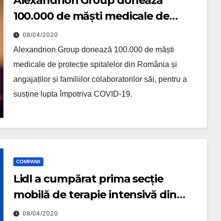
Alexandrion Group donează
100.000 de măști medicale de
protecție
08/04/2020
Alexandrion Group donează 100.000 de măști
medicale de protecție spitalelor din România și
angajaților și familiilor colaboratorilor săi, pentru a
susține lupta împotriva COVID-19.
COMPANII
Lidl a cumpărat prima secție
mobilă de terapie intensivă din
țară, pentru pacienții cu SARS-CoV-
08/04/2020