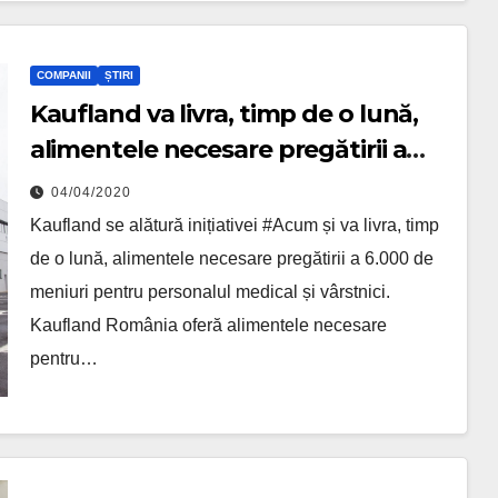
COMPANII
ȘTIRI
Kaufland va livra, timp de o lună,
alimentele necesare pregătirii a
6000 de meniuri
04/04/2020
Kaufland se alătură inițiativei #Acum și va livra, timp
de o lună, alimentele necesare pregătirii a 6.000 de
meniuri pentru personalul medical și vârstnici.
Kaufland România oferă alimentele necesare
pentru…