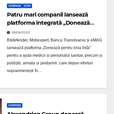
COMPANII
ȘTIRI
Patru mari companii lansează
platforma integrată „Donează
pentru linia întâi”
09/04/2020
Bitdefender, Mobexpert, Banca Transilvania și eMAG
lansează platforma „Donează pentru linia întâi”
pentru a ajuta medicii și personalul sanitar, precum și
polițiștii, armata și jandarmii, care depun eforturi
supraomenești în…
COMPANII