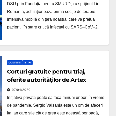
2
DSU prin Fundația pentru SMURD, cu sprijinul Lidl
România, achiziționează prima secție de terapie
intensivă mobilă din țara noastră, care va prelua
pacienții în stare critică infectați cu SARS–CoV–2.
COMPANII
ȘTIRI
Corturi gratuite pentru triaj,
oferite autorităților de Artex
07/04/2020
Inițiativa privată poate să facă minuni uneori în vreme
de pandemie. Sergio Valsania este un om de afaceri
italian care știe cât de grea este această perioadă,