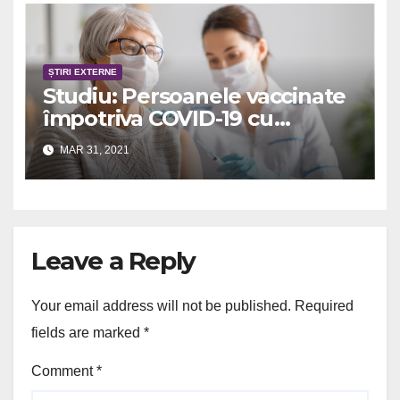
ȘTIRI EXTERNE
Studiu: Persoanele vaccinate
împotriva COVID-19 cu
ambele doze nu transmit
MAR 31, 2021
coronavirusul
Leave a Reply
Your email address will not be published.
Required
fields are marked
*
Comment
*