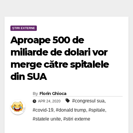
ȘTIRI EXTERNE
Aproape 500 de
miliarde de dolari vor
merge către spitalele
din SUA
By
Florin Ghioca
#congresul sua
,
APR 24, 2020
#covid-19
,
#donald trump
,
#spitale
,
#statele unite
,
#stiri externe