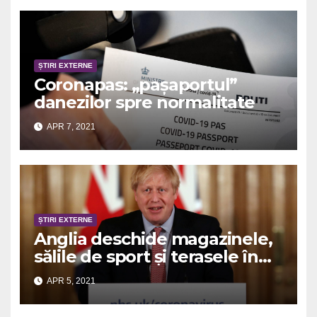
ȘTIRI EXTERNE
Coronapas: „pașaportul”
danezilor spre normalitate
APR 7, 2021
ȘTIRI EXTERNE
Anglia deschide magazinele,
sălile de sport și terasele în
aer liber
APR 5, 2021