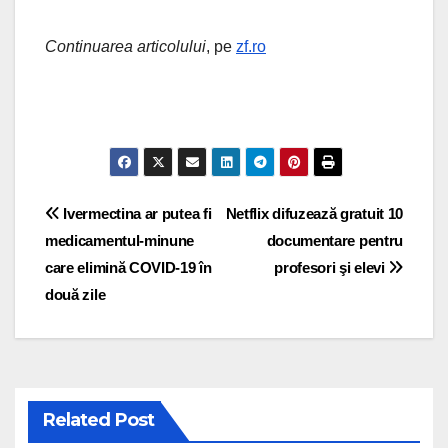
Continuarea articolului
, pe
zf.ro
Post navigation
Ivermectina ar putea fi
Netflix difuzează gratuit 10
medicamentul-minune
documentare pentru
care elimină COVID-19 în
profesori şi elevi
două zile
Related Post