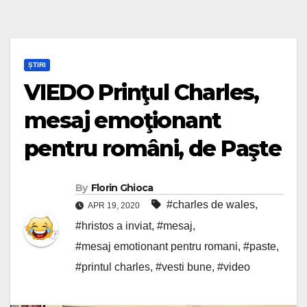
ȘTIRI
VIEDO Prinţul Charles,
mesaj emoţionant
pentru români, de Paşte
By
Florin Ghioca
#charles de wales
,
APR 19, 2020
#hristos a inviat
,
#mesaj
,
#mesaj emotionant pentru romani
,
#paste
,
#printul charles
,
#vesti bune
,
#video