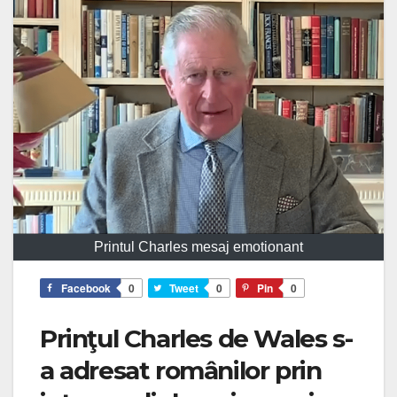
Printul Charles mesaj emotionant
Facebook
0
Tweet
0
Pin
0
Prinţul Charles de Wales s-
a adresat românilor prin