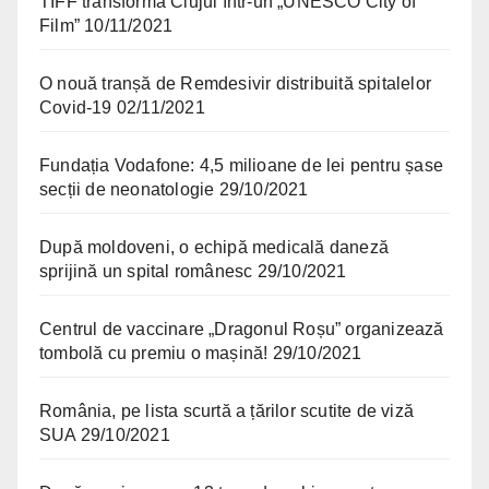
TIFF transformă Clujul într-un „UNESCO City of
Film”
10/11/2021
O nouă tranșă de Remdesivir distribuită spitalelor
Covid-19
02/11/2021
Fundația Vodafone: 4,5 milioane de lei pentru șase
secții de neonatologie
29/10/2021
După moldoveni, o echipă medicală daneză
sprijină un spital românesc
29/10/2021
Centrul de vaccinare „Dragonul Roșu” organizează
tombolă cu premiu o mașină!
29/10/2021
România, pe lista scurtă a țărilor scutite de viză
SUA
29/10/2021