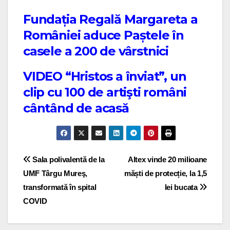
Fundația Regală Margareta a
României aduce Paștele în
casele a 200 de vârstnici
VIDEO “Hristos a înviat”, un
clip cu 100 de artişti români
cântând de acasă
Post navigation
Sala polivalentă de la
Altex vinde 20 milioane
UMF Târgu Mureş,
măști de protecție, la 1,5
transformată în spital
lei bucata
COVID