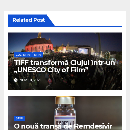
Related Post
CULTȘTIRI
ȘTIRI
TIFF transformă Clujul într-un
„UNESCO City of Film”
NOV 10, 2021
ȘTIRI
O nouă tranșă de Remdesivir