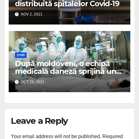
distribuită spitalelor Covid-19
NOV 2, 2021
ȘTIRI
După moldoveni, o echipă
medicală daneză sprijină un
spital românesc
OCT 29, 2021
Leave a Reply
Your email address will not be published.
Required