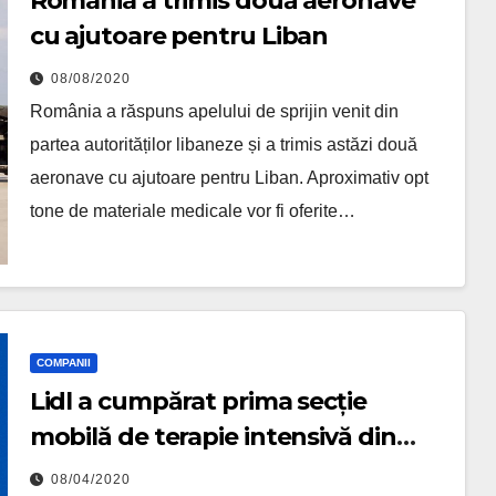
România a trimis două aeronave
cu ajutoare pentru Liban
08/08/2020
România a răspuns apelului de sprijin venit din
partea autorităților libaneze și a trimis astăzi două
aeronave cu ajutoare pentru Liban. Aproximativ opt
tone de materiale medicale vor fi oferite…
COMPANII
Lidl a cumpărat prima secție
mobilă de terapie intensivă din
țară, pentru pacienții cu SARS-CoV-
08/04/2020