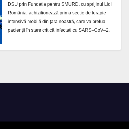
2
DSU prin Fundația pentru SMURD, cu sprijinul Lidl
România, achiziționează prima secție de terapie
intensivă mobilă din țara noastră, care va prelua
pacienții în stare critică infectați cu SARS–CoV–2.