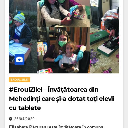
EROUL ZILEI
#EroulZilei – Învățătoarea din
Mehedinți care și-a dotat toți elevii
cu tablete
26/04/2020
Elisabeta Păcuraru este învățătoare în comuna