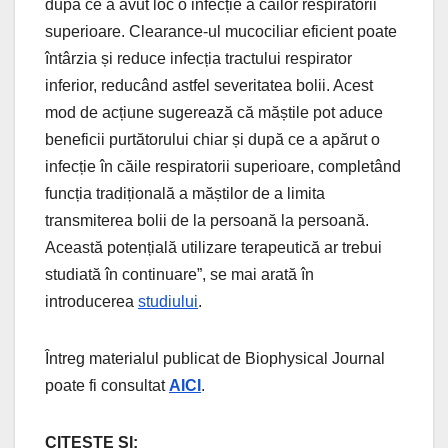
după ce a avut loc o infecție a căilor respiratorii
superioare. Clearance-ul mucociliar eficient poate
întârzia și reduce infecția tractului respirator
inferior, reducând astfel severitatea bolii. Acest
mod de acțiune sugerează că măștile pot aduce
beneficii purtătorului chiar și după ce a apărut o
infecție în căile respiratorii superioare, completând
funcția tradițională a măștilor de a limita
transmiterea bolii de la persoană la persoană.
Această potențială utilizare terapeutică ar trebui
studiată în continuare”, se mai arată în
introducerea
studiului
.
Întreg materialul publicat de Biophysical Journal
poate fi consultat
AICI
.
CITEȘTE ȘI: