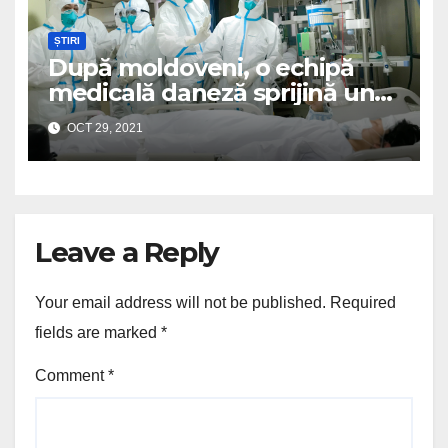
ȘTIRI
După moldoveni, o echipă
medicală daneză sprijină un
spital românesc
OCT 29, 2021
Leave a Reply
Your email address will not be published.
Required
fields are marked
*
Comment
*