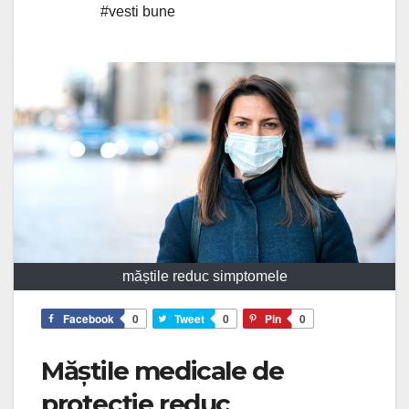
#vesti bune
măștile reduc simptomele
Facebook
0
Tweet
0
Pin
0
Măștile medicale de
protecție reduc