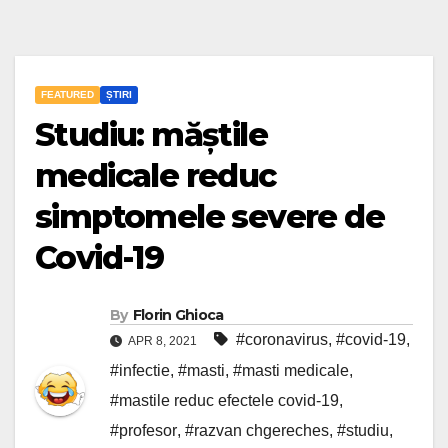
FEATURED
ȘTIRI
Studiu: măștile
medicale reduc
simptomele severe de
Covid-19
By
Florin Ghioca
#coronavirus
,
#covid-19
,
APR 8, 2021
#infectie
,
#masti
,
#masti medicale
,
#mastile reduc efectele covid-19
,
#profesor
,
#razvan chgereches
,
#studiu
,