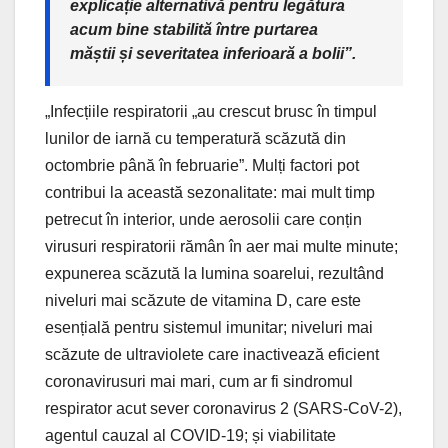
explicație alternativă pentru legătura
acum bine stabilită între purtarea
măștii și severitatea inferioară a bolii”.
„Infecțiile respiratorii „au crescut brusc în timpul
lunilor de iarnă cu temperatură scăzută din
octombrie până în februarie”. Mulți factori pot
contribui la această sezonalitate: mai mult timp
petrecut în interior, unde aerosolii care conțin
virusuri respiratorii rămân în aer mai multe minute;
expunerea scăzută la lumina soarelui, rezultând
niveluri mai scăzute de vitamina D, care este
esențială pentru sistemul imunitar; niveluri mai
scăzute de ultraviolete care inactivează eficient
coronavirusuri mai mari, cum ar fi sindromul
respirator acut sever coronavirus 2 (SARS-CoV-2),
agentul cauzal al COVID-19; și viabilitate