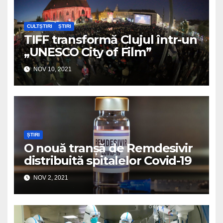
CULTȘTIRI
ȘTIRI
TIFF transformă Clujul într-un
„UNESCO City of Film”
NOV 10, 2021
ȘTIRI
O nouă tranșă de Remdesivir
distribuită spitalelor Covid-19
NOV 2, 2021