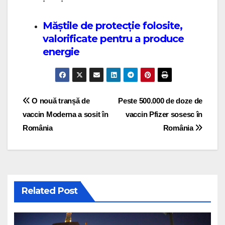
Măștile de protecție folosite,
valorificate pentru a produce
energie
Post navigation
O nouă tranșă de
Peste 500.000 de doze de
vaccin Moderna a sosit în
vaccin Pfizer sosesc în
România
România
Related Post