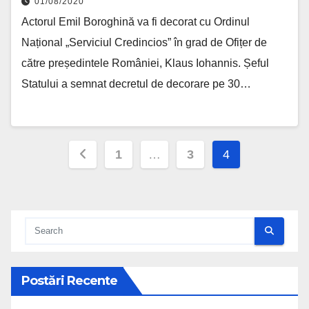
01/08/2020
Actorul Emil Boroghină va fi decorat cu Ordinul
Național „Serviciul Credincios” în grad de Ofițer de
către președintele României, Klaus Iohannis. Șeful
Statului a semnat decretul de decorare pe 30…
Posts pagination
1
…
3
4
Postări Recente