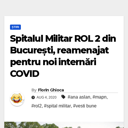
ȘTIRI
Spitalul Militar ROL 2 din
București, reamenajat
pentru noi internări
COVID
By
Florin Ghioca
#ana aslan
,
#mapn
,
AUG 4, 2020
#rol2
,
#spital militar
,
#vesti bune