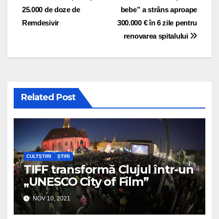
25.000 de doze de
bebe” a strâns aproape
Remdesivir
300.000 € în 6 zile pentru
renovarea spitalului
Related Post
CULTȘTIRI
ȘTIRI
TIFF transformă Clujul într-un
„UNESCO City of Film”
NOV 10, 2021