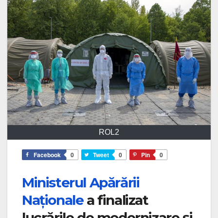
ROL2
Facebook
0
Tweet
0
Pin
0
Ministerul Apărării
Naționale
a finalizat
lucrările de modernizare și