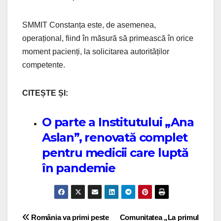
SMMIT Constanța este, de asemenea,
operațional, fiind în măsură să primească în orice
moment pacienți, la solicitarea autorităților
competente.
CITEȘTE ȘI:
O parte a Institutului „Ana
Aslan”, renovată complet
pentru medicii care luptă
în pandemie
Post navigation
România va primi peste
Comunitatea „La primul